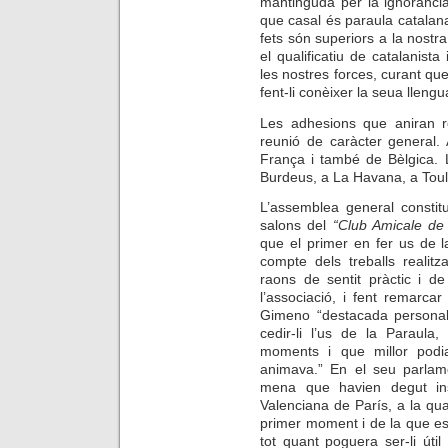
mantinguda per la ignorànci
que casal és paraula catalana
fets són superiors a la nostra
el qualificatiu de catalanista
les nostres forces, curant que
fent-li conèixer la seua lleng
Les adhesions que aniran 
reunió de caràcter general.
França i també de Bèlgica. L
Burdeus, a La Havana, a Toulo
L’assemblea general constit
salons del
“Club Amicale de
que el primer en fer us de 
compte dels treballs realit
raons de sentit pràctic i de
l’associació, i fent remarca
Gimeno “destacada personali
cedir-li l’us de la Paraula
moments i que millor podia
animava.” En el seu parlame
mena que havien degut ins
Valenciana de París, a la qua
primer moment i de la que e
tot quant poguera ser-li útil