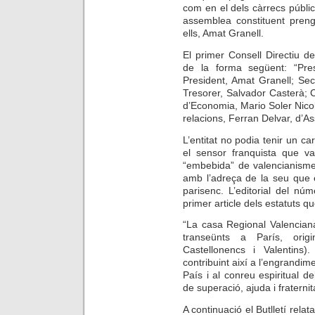
com en el dels càrrecs públ
assemblea constituent preng
ells, Amat Granell.
El primer Consell Directiu de
de la forma següent: “Pre
President, Amat Granell; Sec
Tresorer, Salvador Casterà; C
d’Economia, Mario Soler Nicola
relacions, Ferran Delvar, d’Ass
L’entitat no podia tenir un ca
el sensor franquista que va
“embebida” de valencianisme 
amb l’adreça de la seu que er
parisenc. L’editorial del núm
primer article dels estatuts 
“La casa Regional Valenciana 
transeünts a París, origi
Castellonencs i Valentin
contribuint així a l’engrandim
País i al conreu espiritual d
de superació, ajuda i fraternit
A continuació el Butlletí relat