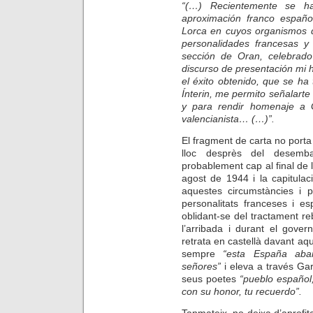
“(…) Recientemente se ha
aproximación franco español
Lorca en cuyos organismos d
personalidades francesas y
sección de Oran, celebrado
discurso de presentación mi h
el éxito obtenido, que se ha
Ínterin, me permito señalarte
y para rendir homenaje a 
valencianista… (…)”.
El fragment de carta no porta 
lloc desprès del desemb
probablement cap al final de l
agost de 1944 i la capitula
aquestes circumstàncies i p
personalitats franceses i es
oblidant-se del tractament re
l’arribada i durant el gover
retrata en castellà davant aqu
sempre
“esta
España aba
señores”
i eleva a través Gar
seus poetes
“pueblo español;
con su honor, tu recuerdo”.
Tanmateix, no deixa d’aprofita