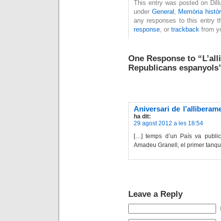
This entry was posted on Dillu
under
General
,
Memòria històr
any responses to this entry 
response
, or
trackback
from yo
One Response to “L’all
Republicans espanyols
Aniversari de l’allibera
ha dit:
29 agost 2012 a les 18:54
[…] temps d’un País va public
Amadeu Granell, el primer tanqui
Leave a Reply