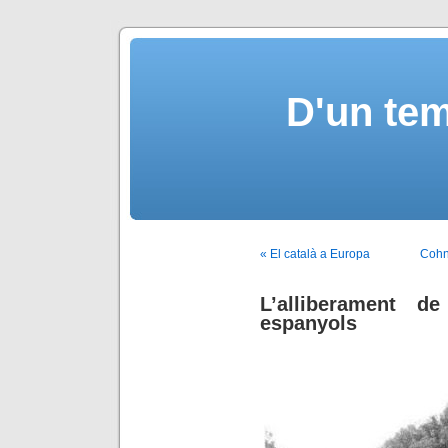
D'un tem
« El català a Europa
Cohn
L’alliberament d
espanyols