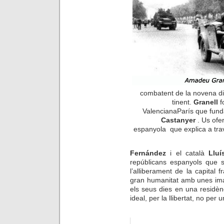
combatent de la novena di
tinent.
Granell
f
ValencianaParís
que fund
Castanyer
. Us ofe
espanyola que explica a tra
Fernández
i el català
Llu
repúblicans espanyols que 
l’alliberament de la capital
gran humanitat amb unes i
els seus dies en una residèn
ideal, per la llibertat, no pe