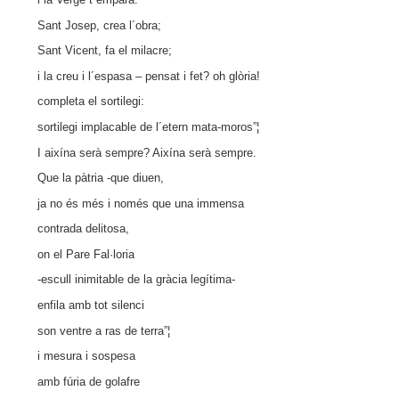
Sant Josep, crea l´obra;
Sant Vicent, fa el milacre;
i la creu i l´espasa – pensat i fet? oh glòria!
completa el sortilegi:
sortilegi implacable de l´etern mata-moros”¦
I aixína serà sempre? Aixína serà sempre.
Que la pàtria -que diuen,
ja no és més i només que una immensa
contrada delitosa,
on el Pare Fal·loria
-escull inimitable de la gràcia legítima-
enfila amb tot silenci
son ventre a ras de terra”¦
i mesura i sospesa
amb fúria de golafre