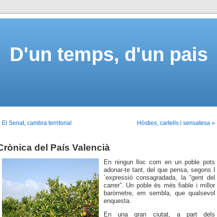
D'un temps, d'un pais
 El Senat, cambra territorial
Hòsties, cartells i sensatesa »
Crònica del País Valencià
En ningun lloc com en un poble pots
adonar-te tant, del que pensa,
segons l
´expressió consagrada
da, la “gent del
carrer”. Un poble és més fiable i millor
baròmetre, em sembla, que qualsevol
enquesta.
En una gran ciutat, a part dels