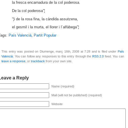
la fresca encarnadura de la col poderosa.
De la col poderosa”¦
“¦i de la rosa fina, la càndida assutzena,
el gesmil i la murta, el llorer i l´alfàbega”¦
Tags:
País Valencià
,
Partit Popular
This entry was posted on Diumenge, març 16th, 2008 at 7:28 and is filed under
País
Valencià
. You can follow any responses to this entry through the
RSS 2.0
feed. You can
leave a response
, or
trackback
from your own site.
Leave a Reply
Name (required)
Mail (will not be published) (required)
Website