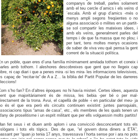
companys de treball, parles solament
amb el teu cercle d´amics i els veïns d
´escala. Amb el grup d’amics -més o
menys ampli segons freqüentes o no
alguna associació o milites en un partit-
se sol compartir les mateixes idees, i
amb els veïns, generalment parles del
temps i de que fa massa que no plou; i
per tant, tens moltes menys
ocasions
de saber de viva veu què pensa la gent
corrent de la situació política.
n un poble, quan eres d´una família mínimament arrelada tothom et coneix i
parles amb tothom. I aleshores descobreixes que gent que no llegeix cap
libre, ni cap diari i que a penes mira -si les mira- les informacions televisives,
s capaç de “recitar-te” de A a Z… la bíblia del Partit Popular de les darreres
leccions!
om s’ho fan? En d’altres èpoques no hi havía misteri. Certes idees, aquesta
gent que majoritàriament és de missa, les bebia -per bé o per mal-
irectament de la trona. Avui, el capellà de poble -i en particular del meu- ja
no és el que era però els circuits continuen existint: juntes parroquials,
associacions tipus “amas de casa”, etc., els membres de les quals tenen un
fany de proselitisme i un esprit militant que per ells volguessin molts partits!
Han fet seus i et diuen amb aplom i una convicció desconcertant tots els
eslògans i tots els tòpics. Des de que, “el govern dona diners a ETA”,
assant per “quan jo tenia 17 anys, travessava l´horta sense por i ara no pots