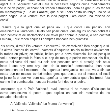
ortar una joia pel carrer sense que te la roben” o “jo he estat tota la vida
pagant a la Seguretat Social i ara si necessite segons quins medicaments
e´ls he de pagar”, acabant per “venen estrangers i com és gratuït, es fan fer
una mamografia (sí, la de
Cañete
!) que al seu país costa un ronyó i no se la
oden pagar”, o la variant “tota la vida pagant i ara cobre una misèria de
ensió”.
I resulta que la gent que et parla així i que cobra una pensió, són
omerciants o llauradors jubilats ben posicionats, que alguns no han cotitzat i
’han beneficiat de declaracions de favor per cobrar la pensió, o han cotitzat
l mínim, i que tenen finques i comptes bancaris ben guarnits!
 els altres, direu? Els votants d’esquerra? No existeixen? Ben segur que sí.
ls altres “homes del carrer” i votants d’esquerra -no els militants òbviament-
ls trobes en privat; en públic, brillen per la seva discreció.
No sé per quin
otiu, potser perquè la feina o el cop de ma que poden necessitar els fills,
encara sol venir
del nucli dur dels ben pensants
amb el prestigi dels seus
diners i que any rere any, des de la transició democràtica, han anat
nvalentonant-se i mostrant més seguretat i arrogància
-no tots,
val a dir,
car
encara que no massa, també
trobes gent que pensa per si mateix
; el nucli
ur ja no fa el que vol però sap aprofitar la democràcia que s’ha trobat feta
uan no l’ha combatuda, i encara intenta fer i desfer al poble.
I constates que al País Valencià, avui, encara hi ha massa d´allò que fa
lustres denunciava el poeta i que explica en part els resultats de les
passades eleccions:
Ai València, València”¦ La Moma t´enverina”¦
i la Verge t´empara.