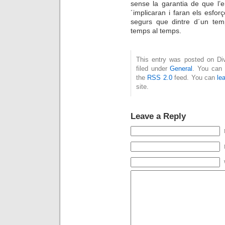
sense la garantia de que l’
´implicaran i faran els esfo
segurs que dintre d´un tem
temps al temps.
This entry was posted on Div
filed under
General
. You can 
the
RSS 2.0
feed. You can
le
site.
Leave a Reply