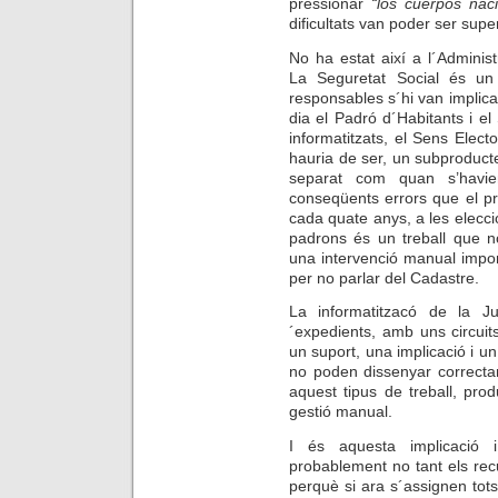
pressionar
“los cuerpos naci
dificultats van poder ser super
No ha estat així a l´Adminis
La Seguretat Social és un
responsables s´hi van implicar
dia el Padró d´Habitants i el
informatitzats, el Sens Elec
hauria de ser, un subproduct
separat com quan s’havie
conseqüents errors que el p
cada quate anys, a les eleccio
padrons és un treball que n
una intervenció manual import
per no parlar del Cadastre.
La informatitzacó de la J
´expedients, amb uns circuit
un suport, una implicació i un
no poden dissenyar correcta
aquest tipus de treball, pr
gestió manual.
I és aquesta implicació
probablement no tant els recu
perquè si ara s´assignen tots