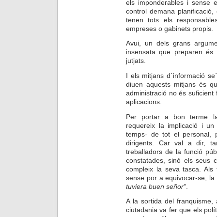
els imponderables i sense e
control demana planificació,
tenen tots els responsable
empreses o gabinets propis.
Avui, un dels grans argume
insensata que preparen és 
jutjats.
I els mitjans d´informació s
diuen aquests mitjans és q
administració no és suficient
aplicacions.
Per portar a bon terme la 
requereix la implicació i un
temps- de tot el personal, 
dirigents. Car val a dir, 
treballadors de la funció p
constatades, sinó els seus 
compleix la seva tasca. Als 
sense por a equivocar-se, la
tuviera buen señor”
.
A la sortida del franquisme, 
ciutadania va fer que els polí