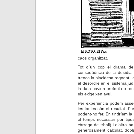
caos organitzat.
Tot d´un cop el drama de 
conseqüència de la desídia f
trenca la placidesa regnant i 
el desordre en el sistema judi
la data havien preferit no r
els exigeixen avui.
Per experiència podem asseg
les taules són el resultat d´u
podent-ho fer. En tindríem la
el temps necessari per tipu
càrrega de trball) i d’altra b
generosament calculat, dobla