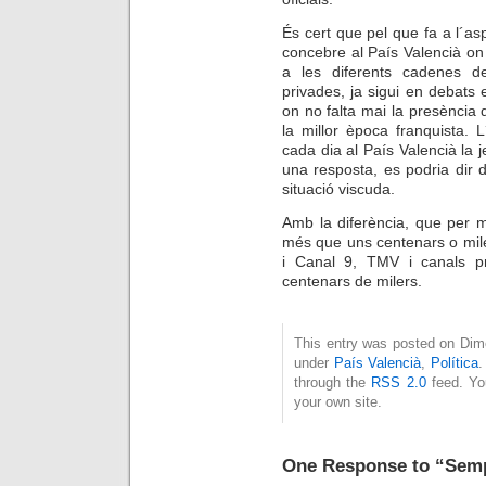
És cert que pel que fa a l´a
concebre al País Valencià on 
a les diferents cadenes d
privades, ja sigui en debats 
on no falta mai la presència
la millor època franquista. 
cada dia al País Valencià la j
una resposta, es podria dir 
situació viscuda.
Amb la diferència, que per mo
més que uns centenars o mile
i Canal 9, TMV i canals pr
centenars de milers.
This entry was posted on Dime
under
País Valencià
,
Política
.
through the
RSS 2.0
feed. Y
your own site.
One Response to “Sempr