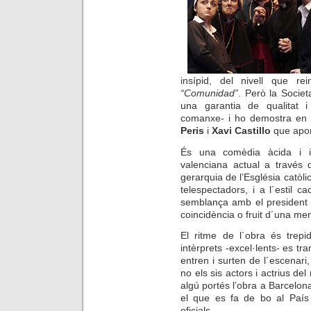
insípid, del nivell que r
“Comunidad”
. Però la Societ
una garantia de qualitat i
comanxe- i ho demostra en a
Peris
i
Xavi Castillo
que aport
És una comèdia àcida i ir
valenciana actual a través 
gerarquia de l’Església catòli
telespectadors, i a l´estil c
semblança amb el president 
coincidència o fruit d´una men
El ritme de l´obra és trep
intèrprets -excel·lents- es tr
entren i surten de l´escenari
no els sis actors i actrius de
algú portés l’obra a Barcelon
el que es fa de bo al País 
oficials.