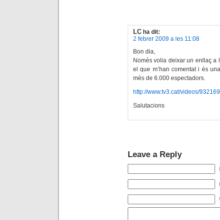
LC
ha dit:
2 febrer 2009 a les 11:08
Bon dia,
Només volia deixar un enllaç a 
el que m’han comentat i és una 
més de 6.000 espectadors.
http://www.tv3.cat/videos/932169/
Salutacions
Leave a Reply