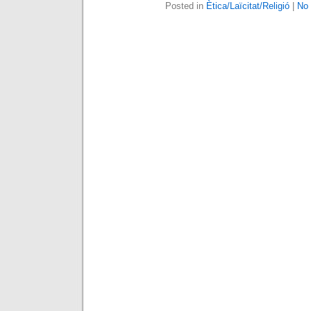
Posted in
Ètica/Laïcitat/Religió
|
No