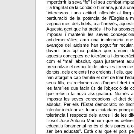
impertèrrit la seva “fe” i el seu combat impla
i la fragilitat de la condició humana, junt a 
´interessos i una actitud inflexible al llar
perduració de la potència de l’Església m
vegada més dels fidels, o a l’inrevés, aquests
Aquesta gent que ha pretès -i ho ha aconse
imposar i mantenir les seves concepcion
antidemocràtics amb una intolerància que 
avanços del laïcisme han pogut fer recular,
davant una opinió pública que creuen de
aquests conceptes de tolerància i democràcia
com el “mal” absolut, quan justament aque
preconitzar el respecte de totes les creences 
de tots, dels creients i no creients. I ells, q
han atorgat a cap família el dret de triar l’e
seus fills, es reclamen ara d’aquest dret 
les famílies que facin ús de l’objecció de co
que refusin la nova assignatura. Només ar
imposar les seves concepcions, el dret de
absolut. Per ells l’Estat democràtic no tindr
intentar inculcar als futurs ciutadans princi
tolerància i respecte dels altres i de les d
filòsof José Antonio Marinam que es defineix
educatiu fonamental no és el dels pares a edu
ser ben educats”. Està clar que el pols p