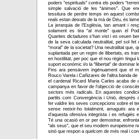
poders “espirituals” contra els poders “terre
simple salvació de les “ànimes”. Que en
tessitura de perdre temps en aquest comba
reals estan deixats de la mà de Déu, és lame
La jerarquia de l’Església, tan amant i res
solament es tira “al monte” quan el Pod
Quantes dictadures s’han vist i es veuen b
de la seva calculada neutralitat, pel sol fet 
“moral” de la societat? Una neutralitat que, q
suplantada per un regim de llibertats, es tr
en hostilitat, per poc que el nou règim tingui la
suport econòmic i/o la “llibertat” de dominar 
Fins ara pensàvem ingènuament que el ma
Rouco Varela i Cañizares de l’altra banda de 
el cardenal Ricard Maria Carles acaba de d
campanya en favor de l’objecció de consciè
sectors més radicals. En aquestes condici
partits com Convergència i Unió, després d’
fer valdre les seves concepcions sobre el t
sense reeixir-ho totalment, amagués ara e
d’aquesta ofensiva integrista i es refugiés 
Té una ocasió en or per demostrar, enfronta
“als seus”, que el seu modern europeisme n
sinó que respon a quelcom de més real i cons