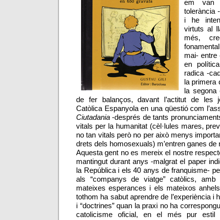
em van e
tolerància 
i he inten
virtuts al 
més, cre
fonamental
mai- entre
en política
radica -c
la primera 
la segona e
de fer balanços, davant l’actitut de les j
Catòlica Espanyola en una qüestió com l’as
Ciutadania
-després de tants pronunciament
vitals per la humanitat (cèl·lules mares, prev
no tan vitals però no per això menys importa
drets dels homosexuals) m’entren ganes de no
Aquesta gent no es mereix el nostre respec
mantingut durant anys -malgrat el paper indi
la República i els 40 anys de franquisme- p
als “companys de viatge” catòlics, amb 
mateixes esperances i els mateixos anhels 
tothom ha sabut aprendre de l’experiència i 
i “doctrines” quan la praxi no ha correspongu
catolicisme oficial, en el més pur estil t