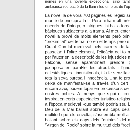
només en una novel·la excepcional, sinó tam
ambiciosa recreació de la llum i les ombres de l’èp
La novel·la de vora 700 pàgines es llegeix se
manté de principi a la fi. Però hi ha molt m
encerts de l’intriga, o intrigues, hi ha la fo
bàsiques subjacents a la trama. Al meu entendre
novel·la prové de molts elements però prin
“proximitat” del tema, no en el temps però sí 
Ciutat Comtal medieval pels carrers de l
passejar; i l’altre element, l’eficàcia del to n
per l’autor en la descripció de les injustícies
Falcone, sense aparentment prendre par
juxtaposa en paral·lel les atrocitats i l’ig
eclesiàstiques i inquisitorials, i la fe senzill
tota la seva puresa i innocència. Una fe p
deixa de manifestar-se a través
d’
un cert 
encara avui, podem topar en processons de l
nostres pobles. A menys que sigui el contr
inspirat en certs espectacles turistico-religio
a l’època medieval -que també podria ser. 
Déu de la Mar ballant sobre els caps dels
multitud que els envolta, s’assembla molt a 
ballant sobre els caps dels “quintos” del
“Virgen del Rocio” sobre la multitud dels “roci