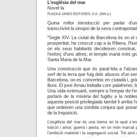
L’
església del mar
Novel·la
PLAZA & JANES EDITORES, S.A.
(666 p.)
Qu
ina
millor introducció per parlar d’u
transcrivint la sinopsi
de la seva
contraportad
“Segle XIV. La ciutat de Barcelona és en 
prosperitat; ha crescut cap a la Ribera, l’hu
on els seus habitants decideixen construir
l’esforç d’uns altres, el temple marià més 
Santa Maria de la Mar.
Una construcció que és paral·lela a l’atzar
serf de la terra que fuig dels abusos d’un sen
Barcelona, on es converteix en ciutadà i, gr
lliure. El jove Arnau treballa com palafrener, b
Una vida extenuant, sempre a l’empar de l’es
portarà de la misèria del fugitiu a la noble
aquesta posició privilegiada també li arriba l
que ordeixen una sòrdida conjura que posa
de la Inquisició.
L’església del mar
és una trama en la qual s’encr
traïció i amor, guerra i pesta, en un món marcat pe
l’ambició material i la segregació social. Tot aix