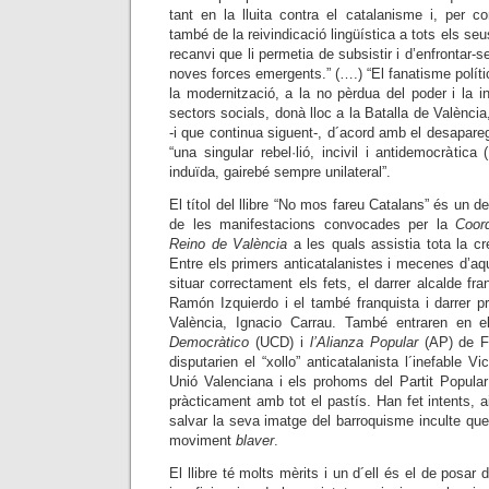
tant en la lluita contra el catalanisme i, per c
també de la reivindicació lingüística a tots els seu
recanvi que li permetia de subsistir i d’enfrontar-s
noves forces emergents.” (….) “El fanatisme polític,
la modernització, a la no pèrdua del poder i la i
sectors socials, donà lloc a la Batalla de València
-i que continua siguent-, d´acord amb el desapareg
“una singular rebel·lió, incivil i antidemocràtica
induïda, gairebé sempre unilateral”.
El títol del llibre “No mos fareu Catalans” és un de
de les manifestacions convocades per la
Coor
Reino de València
a les quals assistia tota la c
Entre els primers anticatalanistes i mecenes d’aq
situar correctament els fets, el darrer alcalde fra
Ramón Izquierdo i el també franquista i darrer p
València, Ignacio Carrau. També entraren en 
Democràtico
(UCD) i
l’Alianza Popular
(AP) de Fr
disputarien el “xollo” anticatalanista l´inefable 
Unió Valenciana i els prohoms del Partit Popula
pràcticament amb tot el pastís. Han fet intents, a
salvar la seva imatge del barroquisme inculte q
moviment
blaver
.
El llibre té molts mèrits i un d´ell és el de posar 