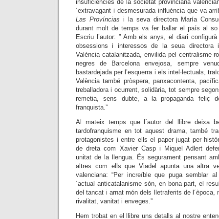
insuficiencies de la societat provinciana valenci
´extravagant i desmesurada influència que va arri
Las Províncias
i la seva directora María Con
durant molt de temps va fer ballar el país al s
Escriu l’autor: ” Amb els anys, el diari configurà
obsessions i interessos de la seua directora 
València catalanitzada, envilida pel centralisme r
negres de Barcelona envejosa, sempre venud
bastardejada per l’esquerra i els intel·lectuals, tr
València també pròspera, panxacontenta, pacífi
treballadora i ocurrent, solidària, tot sempre seg
remetia, sens dubte, a la propaganda feliç d
franquista.”
Al mateix temps que l´autor del llibre deixa b
tardofranquisme en tot aquest drama, també traça
protagonistes i entre ells el paper jugat per histò
de dreta com Xavier Casp i Miquel Adlert defen
unitat de la llengua. És segurament pensant am
altres com ells que Viadel apunta una altra ves
valenciana: “Per increïble que puga semblar al 
´actual anticatalanisme són, en bona part, el resul
del tancat i arnat món dels lletraferits de l´època
rivalitat, vanitat i enveges.”
Hem trobat en el llibre uns detalls al nostre entend