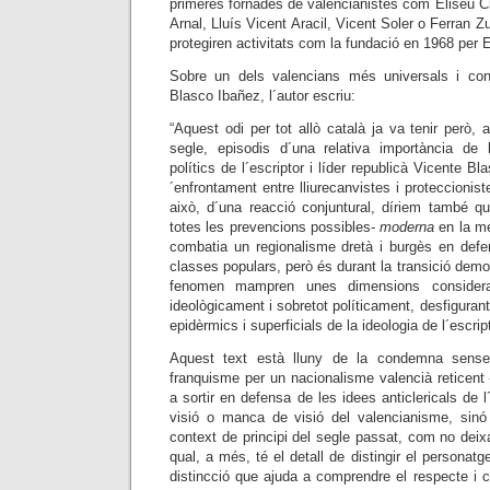
primeres fornades de valencianistes com Eliseu C
Arnal, Lluís Vicent Aracil, Vicent Soler o Ferran Zu
protegiren activitats com la fundació en 1968 per
Sobre un dels valencians més universals i cont
Blasco Ibañez, l´autor escriu:
“Aquest odi per tot allò català ja va tenir però, 
segle, episodis d´una relativa importància de
polítics de l´escriptor i líder republicà Vicente B
´enfrontament entre lliurecanvistes i proteccionis
això, d´una reacció conjuntural, díriem també 
totes les prevencions possibles-
moderna
en la me
combatia un regionalisme dretà i burgès en defe
classes populars, però és durant la transició demo
fenomen mampren unes dimensions considera
ideològicament i sobretot políticament, desfigur
epidèrmics i superficials de la ideologia de l´escript
Aquest text està lluny de la condemna sense p
franquisme per un nacionalisme valencià reticent 
a sortir en defensa de les idees anticlericals de l´
visió o manca de visió del valencianisme, sinó
context de principi del segle passat, com no deix
qual, a més, té el detall de distingir el personat
distincció que ajuda a comprendre el respecte i 