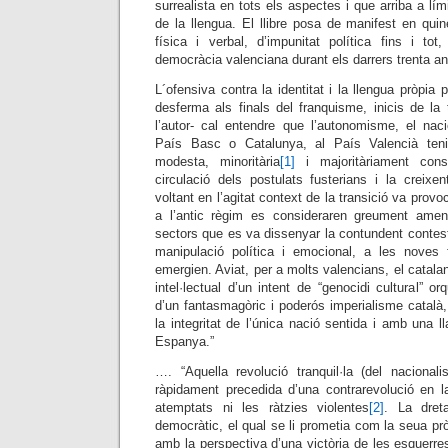
surrealista en tots els aspectes i que arriba a lí
de la llengua. El llibre posa de manifest en qui
física i verbal, d’impunitat política fins i t
democràcia valenciana durant els darrers trenta a
L´ofensiva contra la identitat i la llengua pròpia 
desferma als finals del franquisme, inicis de la t
l’autor- cal entendre que l’autonomisme, el naci
País Basc o Catalunya, al País Valencià teni
modesta, minoritària
[1]
i majoritàriament con
circulació dels postulats fusterians i la creixen
voltant en l’agitat context de la transició va provo
a l’antic règim es consideraren greument ame
sectors que es va dissenyar la contundent contes
manipulació política i emocional, a les noves
emergien. Aviat, per a molts valencians, el catala
intel·lectual d’un intent de “genocidi cultural” o
d’un fantasmagòric i poderós imperialisme català
la integritat de l’única nació sentida i amb una ll
Espanya.”
…. “Aquella revolució tranquil·la (del nacional
ràpidament precedida d’una contrarevolució en la
atemptats ni les ràtzies violentes
[2]
. La dret
democràtic, el qual se li prometia com la seua prò
amb la perspectiva d’una victòria de les esquerres