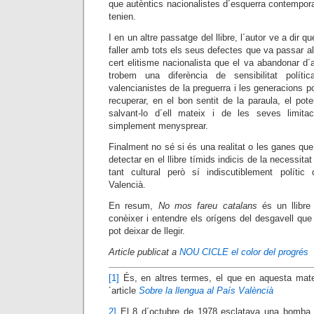
que autèntics nacionalistes d´esquerra contemporanis
tenien.
I en un altre passatge del llibre, l´autor ve a dir 
faller amb tots els seus defectes que va passar a
cert elitisme nacionalista que el va abandonar d
trobem una diferència de sensibilitat política
valencianistes de la preguerra i les generacions po
recuperar, en el bon sentit de la paraula, el pote
salvant-lo d´ell mateix i de les seves limit
simplement menysprear.
Finalment no sé si és una realitat o les ganes qu
detectar en el llibre tímids indicis de la necessita
tant
cultural però sí indiscutiblement polític
Valencià.
En resum,
No mos fareu catalans
és un llibre
conèixer i entendre els orígens del desgavell que
pot deixar de llegir.
Article publicat a
NOU CICLE el color del progrés
[1]
És, en altres termes, el que en aquesta mate
´article
Sobre la llengua al País Valèncià
2]
El 8 d´octubre de 1978 esclatava una bomba a