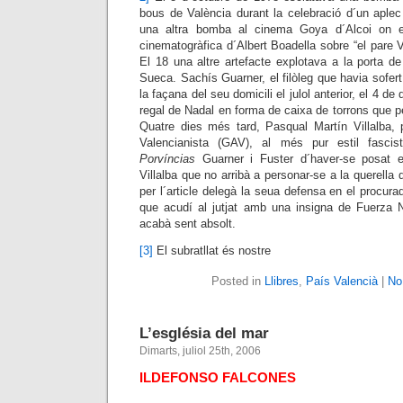
bous de València durant la celebració d´un aplec
una altra bomba al cinema Goya d´Alcoi on e
cinematogràfica d´Albert Boadella sobre “el pare Vic
El 18 una altre artefacte explotava a la porta d
Sueca. Sachís Guarner, el filòleg que havia sofer
la façana del seu domicili el julol anterior, el 4 
regal de Nadal en forma de caixa de torrons que pe
Quatre dies més tard, Pasqual Martín Villalba, 
Valencianista (GAV), al més pur estil fasc
Porvíncias
Guarner i Fuster d´haver-se posat 
Villalba que no arribà a personar-se a la querella 
per l´article delegà la seua defensa en el procura
que acudí al jutjat amb una insigna de Fuerza N
acabà sent absolt.
[3]
El subratllat és nostre
Posted in
Llibres
,
País Valencià
|
No
L’església del mar
Dimarts, juliol 25th, 2006
ILDEFONSO FALCONES