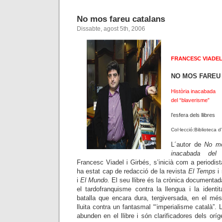
No mos fareu catalans
Dissabte, agost 5th, 2006
—
FRANCESC VIADE
NO MOS FAREU
Història inacabada
del “blaverisme”
l’esfera dels llibres
Col·lecció:Biblioteca d
L´autor de
No mo
inacabada del “
Francesc Viadel i Girbés, s’inicià com a periodist
ha estat cap de redacció de la revista
El Temps
i 
i
El Mundo.
El seu llibre és la crònica documentada
el tardofranquisme contra la llengua i la identi
batalla que encara dura, tergiversada, en el més
lluita contra un fantasmal “‘imperialisme català”. 
abunden en el llibre i són clarificadores dels orí