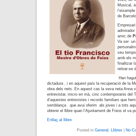
Musical, à
l’eixample
de Barcel
Empresari 
admirador
amic de
Pr
Va ser un 
personalme
seu temps 
amb els ma
finalitzar 
retirar-se
Han hagut
dictadura , i en aquest país la recuperació de la 
obra dels nets. En aquest cas la seva neta Anna va
entrevistar, micro en mà, cinc contemporanis del Ti
d’aquestes entrevistes i records familiars que he
semblança que avui oferim als joves i a tots aqu
obtenir el llibre quan l’Ajuntament de Foios el va pu
Enllaç al llibre
Posted in
General
,
Llibres
|
No C