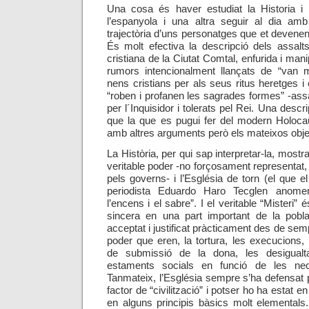
Una cosa és haver estudiat la Historia i 
l’espanyola i una altra seguir al dia a
trajectòria d’uns personatges que et devenen 
És molt efectiva la descripció dels assalts
cristiana de la Ciutat Comtal, enfurida i mani
rumors intencionalment llançats de “van 
nen
s
cristians per als seus ritus heretges i 
“roben i profanen les sagrades formes” -assa
per l´Inquisidor i tolerats pel Rei. Una descr
que la que es pugui fer del modern Holocau
amb altres arguments però els mateixos obje
La Història, per qui sap interpretar-la, mostra
veritable poder -no forçosament representat, 
pels governs- i l’Església de torn (el que
e
periodista Eduardo Haro Tecglen anomena
l’encens i el sabre”. I el veritable “Misteri” 
sincera en una part important de la pobla
acceptat i justificat pràcticament des de se
poder que
eren
, la tortura, les execucions, 
de submissió de la dona, les desigualta
estaments socials en funció de les nec
Tanmateix, l’Església sempre s’ha defensat 
factor de “civilització” i potser ho ha estat 
en alguns principis bàsics molt elementals.