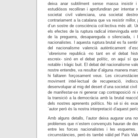
deixa anar subtilment sense massa insistir 
estudiósos recolliran i aprofundiran per intentar re
societat civil valenciana, una societat dest
contrariament a la catalana que va resistir millor
d´un sostre de consciència col·lectiva més alt. Un 
els efectes de la ruptura radical intervinguda ent
de la preguerra, desapareguda o silenciada, i 
nacionalistes. I aquesta ruptura brutal es fa sentir
del nacionalisme valencià autènticament d´es
´obrerisme republicà -no tant en el debat histo
escreix- sinó en el debat polític, on aquí sí q
notable i tràgic buit. El debat del nacionalisme val
nostre entendre, va resultar d´alguna manera mar
hi faltaren forçosament veus. Les circumstàcie
moviment intel·lectual de recuperació, indiscu
desenvolupar al mig del desert d´una societat civil
de manifestar-se ni generar cap contraposició ni 
la transició a la democràcia amb la brutal reacció
dels nostres aprenents polítics. No sé si és ex
´autor però és la nostra interpretació d’aquest perío
Amb alguns detalls, l’autor deixa augurar una n
problemes que n´estem convençuts hauran de de
entre les forces nacionalistes i les esquerres
circumstàncies, però és també vàlid pel País Val