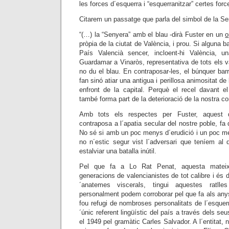
les forces d´esquerra i “esquerranitzar” certes for
Citarem un passatge que parla del simbol de la Se
“(…) la “Senyera” amb el blau -dirà Fuster en un
o
pròpia de la ciutat de València, i prou. Si alguna 
País Valencià sencer, incloent-hi València, 
Guardamar a Vinaròs, representativa de tots els va
no du el blau. En contraposar-les, el búnquer barr
fan sinó atiar una antigua i perillosa animositat 
enfront de la capital. Perquè el recel davant el
també forma part de la deterioració de la nostra con
Amb tots els respectes per Fuster, aquest 
contraposa a l´apatia secular del nostre poble, fa 
No sé si amb un poc menys d´erudició i un poc més 
no n´estic segur vist l´adversari que teníem al
estalviar una batalla inútil.
Pel que fa a Lo Rat Penat, aquesta mateixa
generacions de valencianistes de tot calibre i és d´
´anatemes viscerals, tingui aquestes ratll
personalment podem corroborar pel que fa als anys
fou refugi de nombroses personalitats de l´esquerr
´únic referent lingüístic del país a través dels seu
el 1949 pel gramàtic Carles Salvador. A l´entitat,