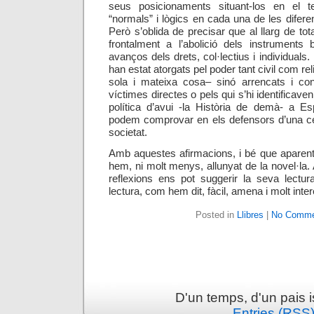
seus posicionaments
situant-l
o
s en el te
“normals” i lògi
c
s en cada una de les difere
Però s’oblida de precisar que al llarg de tot
frontalment a l’abolició dels instruments
avanços dels drets, col·lectius i individual
han estat atorgats pel poder tant civil com rel
sola i mateixa cosa
– sinó arrencats i co
víctimes directes o pels qui s’hi identificave
política d’avui -la Història de demà-
a
Es
podem comprovar
en els defensors d’una ce
societat
.
Amb aquestes afirmacions, i bé que aparen
hem, ni molt menys, allunyat de la novel·la.
reflexions ens pot suggerir la seva lect
lectura, com hem dit, fàcil, amena i molt inte
Posted in
Llibres
|
No Comme
D'un temps, d'un pais 
Entries (RSS