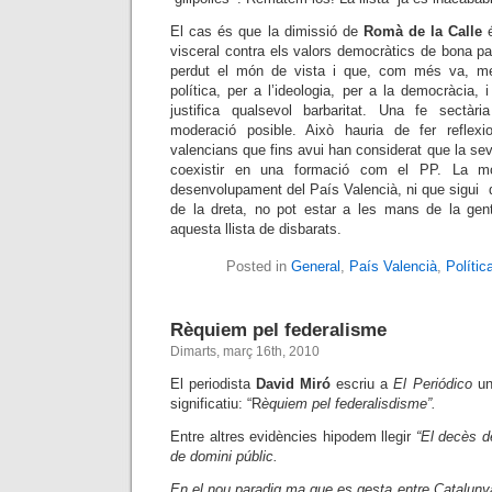
El cas és que la dimissió de
Romà de la Calle
é
visceral contra els valors democràtics de bona p
perdut el món de vista i que, com més va, me
política, per a l’ideologia, per a la democràcia, 
justifica qualsevol barbaritat. Una fe sectàri
moderació posible. Això hauria de fer reflexi
valencians que fins avui han considerat que la sev
coexistir en una formació com el PP. La mod
desenvolupament del País Valencià, ni que sigui de
de la dreta, no pot estar a les mans de la gen
aquesta llista de disbarats.
Posted in
General
,
País Valencià
,
Polític
Rèquiem pel federalisme
Dimarts, març 16th, 2010
El periodista
David Miró
escriu a
El Periódico
un 
significatiu: “R
èquiem pel federalisdisme”.
Entre altres evidències hipodem llegir
“El decès d
de domini públic.
En el nou paradig ma que es gesta entre Cataluny