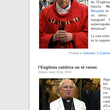
de l’Esglèsia
francés
Ro
Renaudot
en
un silènci 
repugnant 
esdevingud
denunciar!
La sola soluc
és la suppress
Posted in
General
|
2 Comme
l’Esglèsia catòlica no té remei.
Dilluns, març 22nd, 2010
Algu
tin
l’Es
car 
esta
cato
d’Es