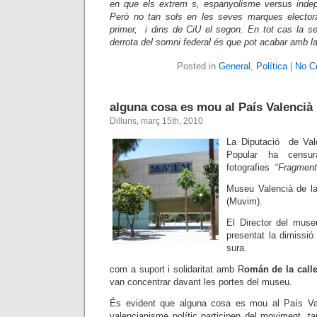
en que els extrem s, espanyolisme v
ersus inde
Però no tan sols en les seves marques electora
primer, i dins de CiU el segon. En tot cas la s
derrota del somni federal és que pot acabar amb la 
Posted in
General
,
Política
|
No C
alguna cosa es mou al País Valencià
Dilluns, març 15th, 2010
La Diputació de Valè
Popular ha censu
fotografies “
Fragment
Museu Valencià de la I
(Muvim).
El Director del mus
presentat la dimissió
sura.
com a suport i solidaritat amb R
omán de la call
van concentrar davant les portes del museu.
És evident que alguna cosa es mou al País Val
valencianisme polític participen del moviment. t