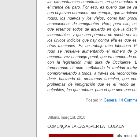
las circunstancias económicas, en que muchos d
el trance del paro. Por eso, es bueno que se v
con objetivos comunes: por ejemplo, que la delin
todos, los nuevos y los viejos, como han proc
asociaciones de inmigrantes. Pero, para ello, es
que estemos todos de acuerdo en que la discri
inaceptables, y que una persona no puede ser int
los únicos indicios que hay contra ella es que es
otras facciones. Es un trabajo más laborioso. 
todo se resuelve aumentando el número de po
enésima vez el código penal, que va camino de co
con la legislación más dura de Occidente. 
fomentando el odio -señalando la maldad intrín
comprometiendo a todos, a través del reconocimie
decir, hablando de problemas sociales, que co
problemas de inmigración que es el modo de 
culpables, los que sobran, para el que dice que n
Posted in
General
|
4 Comme
Dilluns, març 1st, 2010
COMENÇAR LA CASApPER LA TEULADA
els resulta