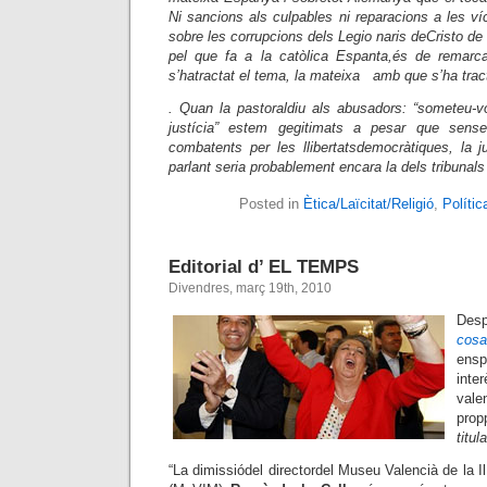
Ni sancions als culpables ni reparacions a les v
sobre les corrupcions dels Legio naris deCristo de
pel que fa a la catòlica Espanta,és de remarc
s’hatractat el tema, la mateixa amb que s’ha tract
. Quan la pastoraldiu als abusadors: “someteu-
justícia” estem gegitimats a pesar que sens
combatents per les llibertatsdemocràtiques, la j
parlant seria probablement encara la dels tribunals
Posted in
Ètica/Laïcitat/Religió
,
Polític
Editorial d’ EL TEMPS
Divendres, març 19th, 2010
Desp
cosa
ens
inter
va
pro
titu
“La dimissiódel directordel Museu Valencià de la Il·