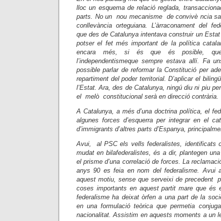
lloc un esquema de relació reglada, transacciona
parts. No un nou mecanisme de convivè ncia sat
conllevància orteguiana. L’àrraconament del fede
que des de Catalunya intentava construir un Estat 
potser el fet més important de la política catal
encara més, si és que és posible, qu
l’independentismeque sempre estava allí. Fa u
possible parlar de reformar la Constitució per ade
repartiment del poder territorial. D’aplicar el bilin
l’Estat. Ara, des de Catalunya, ningú diu ni piu p
el melò constitucional serà en direcció contrària.
A Catalunya, a més d’una doctrina política, el fe
algunes forces d’esquerra per integrar en el c
d’immigrants d’altres parts d’Espanya, principalm
Avui, al PSC els vells federalistes, identificats 
mudat en bilafederalistes, és a dir, plantegen u
el prisme d’una correlació de forces. La reclamaci
anys 90 es feia en nom del federalisme. Avui a
aquest motiu, sense que serveixi de precedent p
coses importants en aquest partit mare que és 
federalisme ha deixat òrfen a una part de la soc
en una formulació teòrica que permetia conjuga
nacionalitat. Assistim en aquests moments a un le