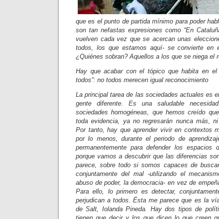
que es el punto de partida mínimo para poder hab
son tan nefastas expresiones como “En Catalu
vuelven cada vez que se acercan unas eleccione
todos, los que estamos aquí- se convierte en e
¿Quiénes sobran? Aquellos a los que se niega el 
Hay que acabar con el tópico que habita en el
todos”: no todos merecen igual reconocimiento
La principal tarea de las sociedades actuales es el
gente diferente. Es una saludable necesida
sociedades homogéneas, que hemos creído que 
toda evidencia, ya no regresarán nunca más, ni
Por tanto, hay que aprender vivir en contextos 
por lo menos, durante el periodo de aprendizaj
permanentemente para defender los espacios d
porque vamos a descubrir que las diferencias s
parece, sobre todo si somos capaces de busca
conjuntamente del mal -utilizando el mecanism
abuso de poder, la democracia- en vez de empeñar
Para ello, lo primero es detectar, conjuntamen
perjudican a todos. Ésta me parece que es la vía
de Salt, Iolanda Pineda. Hay dos tipos de polít
tienen que decir y los que dicen lo que creen qu