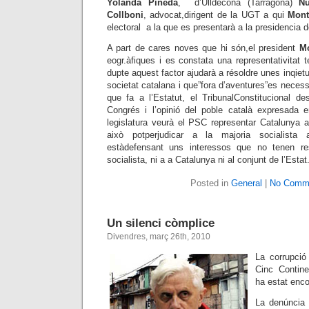
Yolanda Pineda
, d’Ulldecona (Tarragona)
Nú
Collboni
, advocat,dirigent de la UGT a qui
Mont
electoral a la que es presentarà a la presidencia d
A part de cares noves que hi són,el president
Mo
eogr.àfiques i es constata una representativitat t
dupte aquest factor ajudarà a résoldre unes inqiet
societat catalana i que”fora d’aventures”es necessa
que fa a l’Estatut, el TribunalConstitucional de
Congrés i l’opinió del poble català expresada 
legislatura veurà el PSC representar Catalunya a
això potperjudicar a la majoria socialista
estàdefensant uns interessos que no tenen 
socialista, ni a a Catalunya ni al conjunt de l’Estat
Posted in
General
|
No Comm
Un silenci còmplice
Divendres, març 26th, 2010
La corrupció
Cinc Contin
ha estat enco
La denúncia d