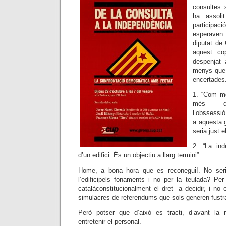
consultes 
ha assoli
participac
esperaven.
diputat de
aquest co
despenjat
menys que 
encertades
1. “Com mé
més desi
l’obssessi
a aquesta 
seria just e
2. “La ind
d’un edifici. És un objectiu a llarg termini”.
Home, a bona hora que es reconegui!. No ser
l’edificipels fonaments i no per la teulada? Per
catalàconstitucionalment el dret a decidir, i no 
simulacres de referendums que sols generen fustr
Però potser que d’això es tracti, d’avant la 
entretenir el personal.