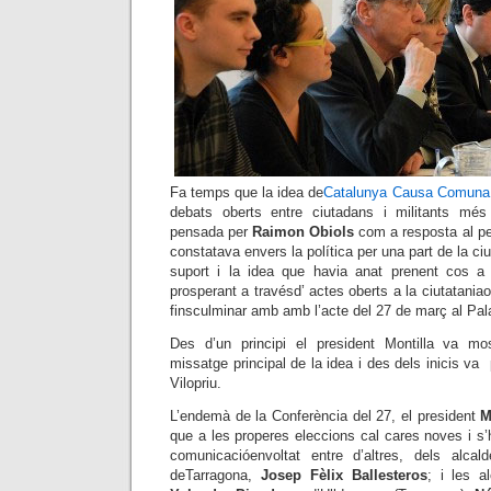
Fa temps que la idea de
Catalunya Causa Comuna
debats oberts entre ciutadans i militants més 
pensada per
Raimon Obiols
com a resposta al per
constatava envers la política per una part de la ci
suport i la idea que havia anat prenent cos a 
prosperant a travésd’ actes oberts a la ciutataniaorg
finsculminar amb amb l’acte del 27 de març al Pal
Des d’un principi el president Montilla va mo
missatge principal de la idea i des dels inicis va 
Vilopriu.
L’endemà de la Conferència del 27, el president
M
que a les properes eleccions cal cares noves i s’
comunicacióenvoltat entre d’altres, dels alca
deTarragona,
Josep Fèlix Ballesteros
; i les a