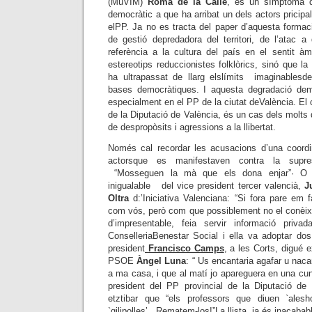
(MuVIM)
Romà de la Calle
, és un símptoma de
democràtic a que ha arribat un dels actors pricipal
elPP. Ja no es tracta del paper d’aquesta formac
de gestió depredadora del territori, de l’atac a
referència a la cultura del país en el sentit àm
estereotips reduccionistes folklòrics, sinó que l
ha ultrapassat de llarg elslímits imaginablesd
bases democràtiques. I aquesta degradació demo
especialment en el PP de la ciutat deValència. E
de la Diputació de València, és un cas dels molts 
de despropòsits i agressions a la llibertat.
Només cal recordar les acusacions d’una coordi
actorsque es manifestaven contra la supres
“Mosseguen la mà que els dona enjar”· O l’es
inigualable del vice president tercer valencià,
J
Oltra
d:’Iniciativa Valenciana: “Si fora pare em fa
com vós, però com que possiblement no el conèi
d’impresentable, feia servir informació priv
ConselleriaBenestar Social i ella va adoptar dos 
president
Francisco Camps
, a les Corts, digué 
PSOE
Àngel Luna
: “ Us encantaria agafar u nac
a ma casa, i que al matí jo apareguera en una cu
president del PP provincial de la Diputació de
etztibar que “els professors que diuen `alesh
`gilipolles’ . Rematem-los!”La llista ja és inacabab