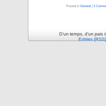
Posted in
General
|
3 Comme
D'un temps, d'un pais 
Entries (RSS