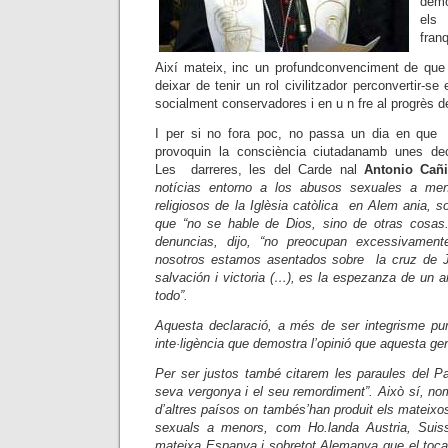
demo
els 
franq
Així mateix, inc un profundconvenciment de que 
deixar de tenir un rol civilitzador perconvertir-s
socialment conservadores i en u n fre al progrès de
I per si no fora poc, no passa un dia en que
provoquin la consciència ciutadanamb unes dec
Les darreres, les del Carde nal
Antonio Cañ
notícias entorno a los abusos sexuales a men
religiosos de la Iglèsia catòlica en Alem ania, 
que “no se hable de Dios, sino de otras cosas.
denuncias, dijo, “no preocupan excessivament
nosotros estamos asentados sobre la cruz de J
salvación i victoria (…), es la espezanza de un 
todo”.
Aquesta declaració, a més de ser integrisme pur 
inte·ligència que demostra l’opinió que aquesta gen
Per ser justos també citarem les paraules del Pa
seva vergonya i el seu remordiment”. Això sí, nomé
d’altres paísos on tambés’han produit els mateix
sexuals a menors, com Ho.landa Austria, Suissa
mateixa Espanya i sobretot Alemanya que el toc