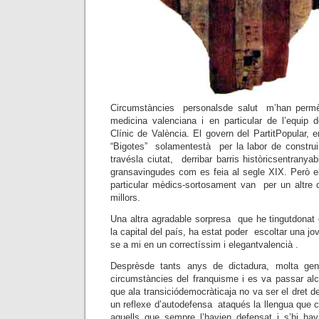
Circumstàncies personalsde salut m’han permès 
medicina valenciana i en particular de l’equip d
Clínic de València. El govern del PartitPopular, 
“Bigotes” solamentestà per la labor de construir
travésla ciutat, derribar barris històricsentranya
gransavingudes com es feia al segle XIX. Però el
particular mèdics-sortosament van per un altre c
millors.
Una altra agradable sorpresa que he tingutdonat
la capital del país, ha estat poder escoltar una jo
se a mi en un correctíssim i elegantvalencià .
Desprèsde tants anys de dictadura, molta gen
circumstàncies del franquisme i es va passar alca
que ala transiciódemocràticaja no va ser el dret 
un reflexe d’autodefensa ataqués la llengua que
aquells que sempre l’havien defensat i s’hi ha