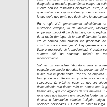
desgracia, a menudo, ganan éstos porque en polít
cuenta son los resultados electorales. Pero, a l
quién habló con responsabilidad y quién se corro
lo que creía que tenía que decir, sino lo que pensa
En el siglo XVI, precisamente coincidiendo en
ilustración europea, la de Maquiavelo, Monta
emperador mogol Akbar de la India, como explica
de la razón (en lugar de lo que él llamaba “la tier
era el camino para afrontar los problemas de
construir una sociedad justa”. Hay que empezar a
tiene el monopolio de la modernidad. Y acabar con
sustrato del “no cabemos todos”: no t
reconocimiento.
Salt es un verdadero laboratorio para el apren
pequeño contenedor de todos los problemas del m
busca que la gente hable. Por ahí se empieza. 
han producido diferencias y polémicas entre 
colectivos. El próximo paso es que los jóven
descubriendo que tienen más en común con la g
tiempo aquí, que con algunos de sus mayores. Y 
relaciones que hacen a una sociedad fuerte: las qu
étnicos o identitarios simples (religión, origen,
opciones personales. Es éste un proceso largo, 