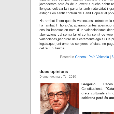
jovedoctora però és de la joventut queha sabut resi
llengua, cultivar-la i parlar-la amb naturalitat i g
esfoços en sentit contrari del Partit Popular al pode
Ha arrribat l’hora que els valencians retrobem la
ha arribat l’ hora d’acabaramb tantes aberracion
ens ha imposat en nom d’un valencianisme desna
aberracions cal senya lar el contra sentit de vore
valencianes,per ordre dels estamentslegals i i la 
legals,que junt amb les senyeres oficials, no pugu
del rei En Jaume!
Posted in
General
,
País Valencià
|
3
dues opinions
Diumenge, març 7th, 2010
Gregorio Pece
Constitucional:
“Cat
drets culturals i lin
sobirana però és un