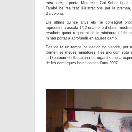
meu pare, el poeta, Mestre en Gai Saber, i políti
També he realitzat il·lustracions per la premsa,
Barcelona.
Els últims quinze anys els he consagrat priori
reproduint a escala 1/12 una sèrie d´obres mestres
resultats quant a qualitat de la miniatura i fideli
m’han portat a aprofundir en aquest camp.
Des de fa un temps he decidit no vendre, per n
formen les meves miniatures. I és així com sota
la Diputació de Barcelona ha organitzat una exposi
de les comarques barcelonines
l´any
2007
.