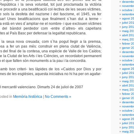
desembr
República
i la seva voluntat, tot just proclamada la victòria
novembr
de procedir a una beatificació col·lectiva de les seues víctimes.
octubre
e sols la desfeta del nazisme i del fascisme, el 1945, va fer
setembr
ar! Unes beatificacions que finalment s´han dut a terme -
agost 2
juliol 20
a està en vies d´ampliar-ne el nombre- i que exclouen víctimes
juny 20
s del bàndol perdedor com -entre d´altres- els capellans
maig 20
stes al País Basc per defensar la legalitat republicana.
abril 20
març 20
í la seua nova creuada; com s´ha pogut llegir a la premsa,
febrer 2
sa a fer un pas més: construir en plena ciutat de València,
gener 2
s del final de la contesa, una espècie de Valle de los Caídos;
desembr
de
la Ciutat
de les Arts i les Ciències, un recordatori permanent
novembr
n el que falten són monuments a la pau i la concordia.
octubre
setembr
-amb bon criteri- les làpides de los «Caidos por Dios y por
agost 2
juliol 20
es de les esglésies, aquesta iniciativa no hi ha per on agafar-
juny 20
maig 20
abril 20
l mercantil valenciano. Dimarts 24 de juliol de 2007
març 20
febrer 2
osted in
Memòria històrica
|
No Comments »
gener 2
desembr
novembr
octubre
setembr
agost 2
juliol 20
juny 201
maig 20