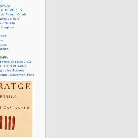
t!
TACIÓ
 DE MEMÒRIES
 de Raimon Obiols
fies del llibre
A PINTURA
imaginari
l·les
os
tures
racions
AFIA
estes de Foios 2004
TALANES DE PARíS
g de les Edicions
Angelí Castanyer i Fons