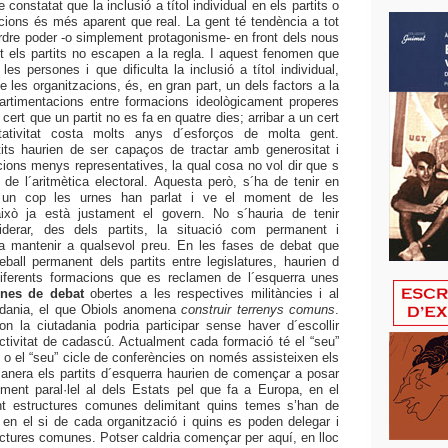
 constatat que la inclusió a títol individual en els partits o
cions és més aparent que real. La gent té tendència a tot
erdre poder -o simplement protagonisme- en front dels nous
t els partits no escapen a la regla. I aquest fenomen que
les persones i que dificulta la inclusió a títol individual,
 de les organitzacions, és, en gran part, un dels factors a la
rtimentacions entre formacions ideològicament properes
ert que un partit no es fa en quatre dies; arribar a un cert
tativitat costa molts anys d´esforços de molta gent.
its haurien de ser capaços de tractar amb generositat i
cions menys representatives, la qual cosa no vol dir que s
r de l´aritmètica electoral. Aquesta però, s´ha de tenir en
un cop les urnes han parlat i ve el moment de les
això ja està justament el govern. No s´hauria de tenir
derar, des dels partits, la situació com permanent i
r-la mantenir a qualsevol preu. En les fases de debat que
reball permanent dels partits entre legislatures, haurien d
 diferents formacions que es reclamen de l´esquerra unes
unes
de debat
obertes a les respectives militàncies i al
tadania, el que Obiols anomena
construir terrenys comuns
.
 la ciutadania podria participar sense haver d´escollir
´activitat de cadascú. Actualment cada formació té el “seu”
 o el “seu” cicle de conferències on només assisteixen els
anera els partits d´esquerra haurien de començar a posar
ent paral·lel al dels Estats pel que fa a Europa, en el
ant estructures comunes delimitant quins temes s’han de
 en el si de cada organització i quins es poden delegar i
ructures comunes. Potser caldria començar per aquí, en lloc