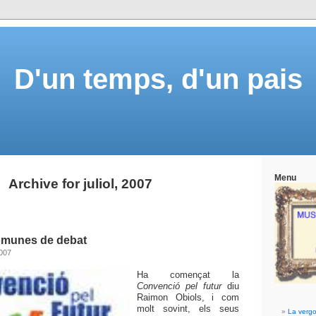
D'un temps, d'un pais
Menu
Archive for juliol, 2007
omunes de debat
2007
Ha començat
la
Convenció
pel futur
diu
Raimon Obiols, i com
molt sovint, els seus
La vergo