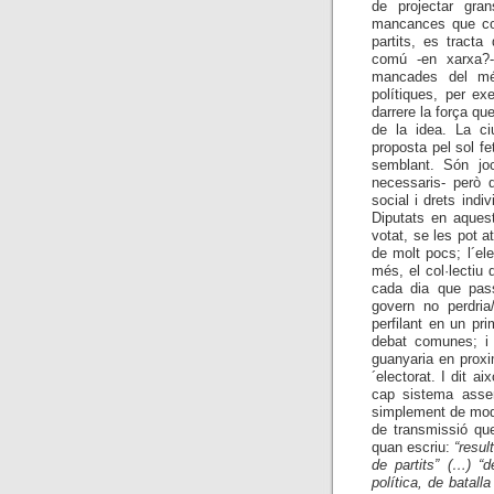
de projectar gran
mancances que con
partits, es tracta
comú -en xarxa?- 
mancades del més
polítiques, per e
darrere la força qu
de la idea. La c
proposta pel sol f
semblant. Són joc
necessaris- però 
social i drets ind
Diputats en aquest
votat, se les pot a
de molt pocs; l´e
més, el col·lectiu 
cada dia que pass
govern no perdria/
perfilant en un pr
debat comunes; i 
guanyaria en proxi
´electorat. I dit a
cap sistema assem
simplement de modif
de transmissió que
quan escriu:
“resul
de partits” (…) “d
política, de batall