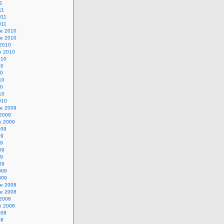
11
11
011
011
e 2010
e 2010
 2010
e 2010
010
10
10
10
10
10
010
e 2009
 2009
e 2009
009
09
09
09
09
09
009
009
e 2008
e 2008
 2008
e 2008
008
08