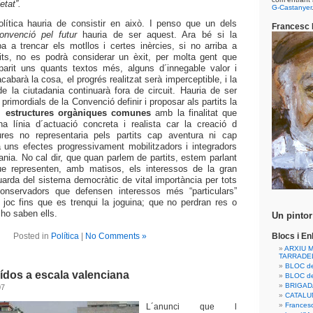
etat”.
G-Castanyer
lítica hauria de consistir en això. I penso que un dels
Francesc 
onvenció
pel futur
hauria de ser aquest. Ara bé si
la
a a trencar els motllos i certes inèrcies, si no arriba a
tits, no es podrà considerar un èxit, per molta gent que
parit uns quants textos més, alguns d´innegable valor i
acabarà la cosa, el progrés realitzat serà imperceptible, i la
 la ciutadania continuarà fora de circuit. Hauria de ser
 primordials de
la Convenció
definir i proposar als partits la
es
estructures orgàniques comunes
amb la finalitat que
a línia d´actuació concreta i realista car la creació d
ures no representaria pels partits cap aventura ni cap
a uns efectes progressivament mobilitzadors i integradors
ania. No cal dir, que quan parlem de partits, estem parlant
ue representen, amb matisos, els interessos de la gran
guarda del sistema democràtic de vital importància per tots
 conservadors que defensen interessos més “particulars”
 joc fins que es trenqui la joguina; que no perdran res o
 ho saben ells.
Un pintor
Posted in
Política
|
No Comments »
Blocs i En
ARXIU 
TARRADEL
BLOC de
aídos a escala valenciana
BLOC de
BRIGAD
07
CATALU
Frances
L´anunci que l