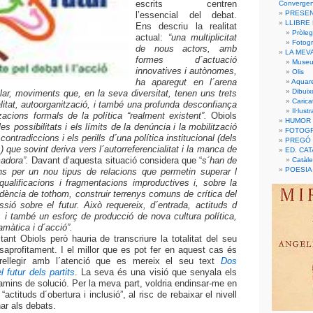
escrits centren
Convergen
PRESEN
l’essencial del debat.
LLIBRE
Ens descriu la realitat
Pròleg
actual:
“una multiplicitat
Fotogra
de nous actors, amb
LA MEV
formes d´actuació
Museu 
innovatives i autònomes,
Olis
ha aparegut en l´arena
Aquare
Dibuix
ular, moviments que, en la seva diversitat, tenen uns trets
Carica
litat, autoorganització, i també una profunda desconfiança
Il·lust
zacions formals de la política “realment existent”.
Obiols
HUMOR
es possibilitats i
els límits de la denúncia i la mobilització
FOTOGR
s contradiccions i els perills d´una política institucional (dels
PREGÓ F
s) que sovint deriva vers l´autorreferencialitat i la manca de
ED. CA
madora”.
Davant d’aquesta situació considera que “
s´han de
Catàle
POESIA 
ns per un nou tipus de relacions que permetin superar l
qualificacions i fragmentacions improductives i, sobre la
dència de tothom, construir terrenys comuns de crítica del
ssió sobre el futur. Això requereix, d´entrada, actituds d
ó; i també un esforç de producció de nova cultura política,
amàtica i d´acció”.
tant Obiols però hauria de transcriure la totalitat del seu
esaprofitament. I el millor que es pot fer en aquest cas és
o rellegir amb l´atenció que es mereix el seu text
Dos
 futur dels partits
. La seva és una visió que senyala els
amins de solució. Per la meva part, voldria endinsar-me en
 “actituds d´obertura i inclusió”, al risc de rebaixar el nivell
ar als debats.