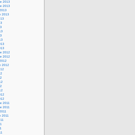
e 2013
e 2013
 2013
e 2013
013
13
13
13
13
13
013
013
e 2012
e 2012
 2012
e 2012
012
12
12
12
12
12
012
012
e 2011
e 2011
 2011
e 2011
011
11
1
11