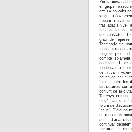
Per la meva part he
en grups i associa
arreu a no voler p
vinguts i òbviamen
trobem a nivell de 
traslladat a nivell
base de les compa
que constatem. És c
grau de represen
Tanmateix els part
realisme organitza
´hagi de prescindi
compte solament 
decisions; i per 
tendència a consi
definitiva ni vole
hauria de ser el t
´existir entre les
estructures com
conjunt de la ciu
Terrenys comuns on
ningú i apreciar l
fòrum de discussió
“seus”. D´alguna m
en marxa un movim
sentit d´anar cre
continuar debatent
tractar en les est