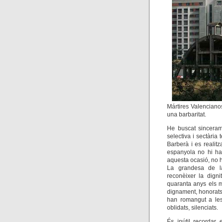
Mártires Valenciano
una barbaritat.
He buscat sinceramen
selectiva i sectària 
Barberà i es realitz
espanyola no hi ha
aquesta ocasió, no 
La grandesa de la
reconèixer la digni
quaranta anys els m
dignament, honorats 
han romangut a les
oblidats, silenciats.
És inútil recordar