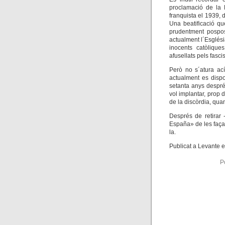
proclamació de
la 
franquista el 1939, 
Una beatificació qu
prudentment pospos
actualment l´Esglési
inocents catòlique
afusellats pels fasci
Però no s´atura ac
actualment es dispo
setanta anys despré
vol implantar, prop 
de la discòrdia, qua
Després de retirar 
España» de les façan
la.
Publicat a Levante e
P