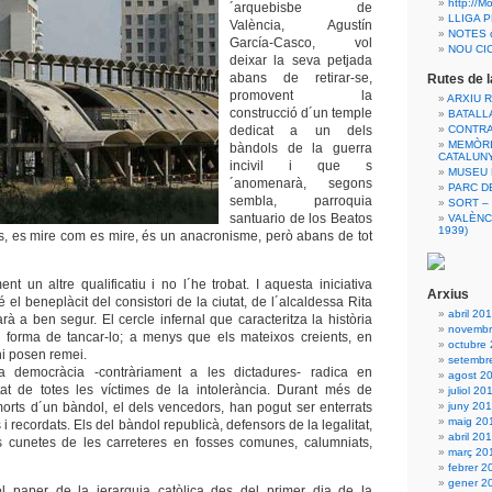
http://M
´arquebisbe de
LLIGA P
València, Agustín
NOTES d
García-Casco, vol
NOU CI
deixar la seva petjada
abans de retirar-se,
Rutes de 
promovent la
ARXIU 
construcció d´un temple
BATALL
dedicat a un dels
CONTRA
MEMÒRI
bàndols de la guerra
CATALUN
incivil i que s
MUSEU 
´anomenarà, segons
PARC D
sembla, parroquia
SORT – C
santuario de los Beatos
VALÈNCI
1939)
s, es mire com es mire, és un anacronisme, però abans de tot
t un altre qualificatiu i no l´he trobat. I aquesta iniciativa
Arxius
té el beneplàcit del consistori de la ciutat, de l´alcaldessa Rita
abril 20
arà a ben segur. El cercle infernal que caracteritza la història
novembr
 forma de tancar-lo; a menys que els mateixos creients, en
octubre
hi posen remei.
setembr
 democràcia -contràriament a les dictadures- radica en
agost 2
tat de totes les víctimes de la intolerància. Durant més de
juliol 20
orts d´un bàndol, el dels vencedors, han pogut ser enterrats
juny 20
maig 20
i recordats. Els del bàndol republicà, defensors de la legalitat,
abril 20
 cunetes de les carreteres en fosses comunes, calumniats,
març 20
febrer 2
gener 2
 el paper de la jerarquia catòlica des del primer dia de la