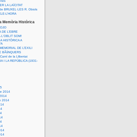
ones
ER LA LAÏCITAT
e BRUXEL·LES R. Obiols
CLE-L’HORA
la Memòria Històrica
ROJO
A DE L’EBRE
 L'OBLIT SOM!
A HISTÒRICA A
YA
MEMORIAL DE L’EXILI
E BÃšNQUERS
amí de la Llibertat
A I LA REPÚBLICA (1931-
15
e 2014
 2014
e 2014
014
14
14
14
14
14
014
014