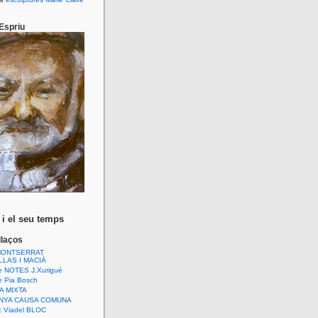
.
Espriu
 i el seu temps
llaços
MONTSERRAT
LAS I MACIÀ
 NOTES J.Xurigué
 Pia Bosch
A MIXTA
NYA CAUSA COMUNA
c Viadel BLOC