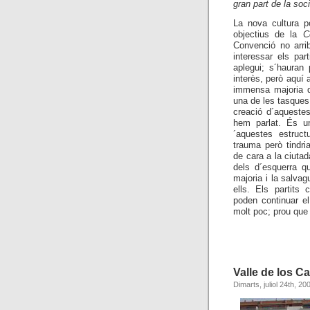
gran part de la soci
La nova cultura po
objectius de
la
C
Convenció
no arrib
interessar els par
aplegui; s´hauran 
interès, però aquí 
immensa majoria de
una de les tasques
creació d´aquest
hem parlat. És un
´aquestes estruct
trauma però tindri
de cara a la ciutad
dels d´esquerra q
majoria i la salva
ells. Els partits
poden continuar el
molt poc; prou que
Valle de los C
Dimarts, juliol 24th, 20