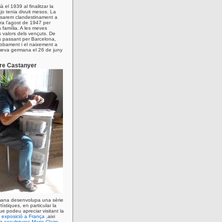
ià el 1939 al finalitzar la
jo tenia divuit mesos. La
ssarem clandestinament a
era l’agost de 1947 per
a família. A les meves
 valors dels vençuts. De
s passant per Barcelona,
trobament i el naixement a
meva germana el 26 de juny
ire Castanyer
rmana desenvolupa una sèrie
rtístiques, en particular la
ue podeu apreciar visitant la
 exposició a França
,aixi
 a
esculptures Marie Claire