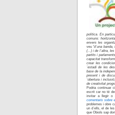
política. En partic
comuns: horitzonta
envers les organit
veu
“d´una banda, l
(…) i de l´altra, le
partits i parlament
capacitat transfor
crear les condicio
´estadi de les des
base de la indepen
present i de discu
´obertura i inclusi
de creativitat progr
Podria continuar ci
escrit car no té d
invitar a llegir 
comentaris sobre el
problemes i obre c
un d´ells, el de les
que Obiols sap don