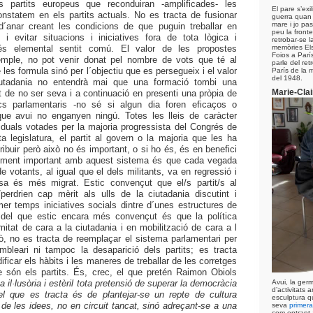
s partits europeus que reconduiran -amplificades- les
El pare s’exil
statem en els partits actuals. No es tracta de fusionar
guerra quan 
mare i jo pa
 d´anar creant les condicions de que puguin treballar en
peu la front
i evitar situacions i iniciatives fora de tota lògica i
retrobar-se l
 elemental sentit comú. El valor de les propostes
memòries Els
Foios a Parí
xemple, no pot venir donat pel nombre de vots que té al
parle del re
e les formula sinó per l´objectiu que es persegueix i el valor
París de la 
del 1948.
iutadania no entendrà mai que una formació tombi una
Marie-Cla
et de no ser seva i a continuació en presenti una pròpia de
s parlamentaris -no sé si algun dia foren eficaços o
que avui no enganyen ningú. Totes les lleis de caràcter
ividuals votades per la majoria progressista del Congrés de
a legislatura, el partit al govern o la majoria que les ha
tribuir però això no és important, o si ho és, és en benefici
lement important amb aquest sistema és que cada vegada
de votants, al igual que el dels militants, va en regressió i
a és més migrat. Estic convençut que el/s partit/s al
perdrien cap mèrit als ulls de la ciutadania discutint i
imer temps iniciatives socials dintre d´unes estructures de
del que estic encara més convençut és que la política
mitat de cara a la ciutadania i en mobilització de cara a l
ixò, no es tracta de reemplaçar el sistema parlamentari per
bleari ni tampoc la desaparició dels partits; es tracta
icar els hàbits i les maneres de treballar de les corretges
 són els partits. És, crec, el que pretén Raimon Obiols
ta il·lusòria i estèril tota pretensió de superar la democràcia
Avui, la ge
d’activitats a
el que es tracta és de plantejar-se un repte de cultura
esculptura q
a de les idees, no en circuit tancat, sinó adreçant-se a una
seva
primera
com entrant