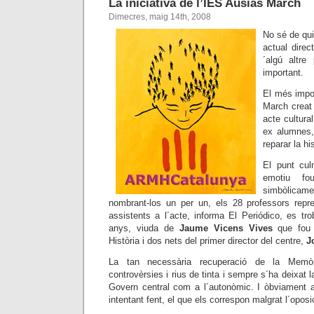
La iniciativa de l’IES Ausiàs March
Dimecres, maig 14th, 2008
No sé de qui 
actual direc
´algú altr
important.
El més impo
March creat 
acte cultural
ex alumnes, 
reparar la hi
El punt cul
emotiu fo
simbòlicam
nombrant-los un per un, els 28 professors repre
assistents a l´acte, informa El Periódico, es t
anys, viuda de
Jaume Vicens Vives
que fou c
Història i dos nets del primer director del centre,
J
La tan necessària recuperació de la Memòri
controvèrsies i rius de tinta i sempre s´ha deixat l
Govern central com a l´autonòmic. I òbviament a
intentant fent, el que els correspon malgrat l´oposic