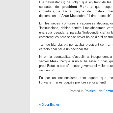
I la casualitat (?) ha volgut que en front de le
sensates
del
president Montilla
que respon
immediata, a l´altra pàgina del mateix dia
declaracions d´
Artur Mas
sobre “el dret a decidir”.
En les seves confuses i vaporoses declaraci
´insinuacions, dobles sentits i malabarismes ver
una sola vegada la paraula “Independència” si 
comprengués però sense haver-ho de dir, ni assum
Tant de bla, bla, bla per acabar precisant com a
estació final per a un nacionalista”.
Ni en la eventualitat d´assolir la independència
senyor
Mas
? Perquè si no hi ha estació final, qu
propi Estat -a part d’intentar governar el millor po
següent ?
Fa por un nacionalisme com aquest que rec
llunyans… si es pogués prendre seriosament!
Posted in
Política
|
No Comme
« Older Entries