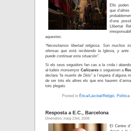
Ells poden 
que d’altres
probablemen
d’una possi
Llibertat R
irresponsab
aquestes:
“Necesitamos libertad religiosa. Son muchos in
ofensas que está recibiendo la Iglesia, y ante
puede continuar esta situación”.
Si els seus seguidors fan cas a la crida i aband
al·ludeix monsenyor
Cañizares
o segueixen a
Ro
declara
“la muerte de Diós”
a l´espera d´alguna 
de ser tots els altres els que ens haurem d´armar 
tots plegats.
Posted in
Ètica/Laïcitat/Religió
,
Política
Resposta a E.C., Barcelona
Divendres, maig 23rd, 2008
El Centre d