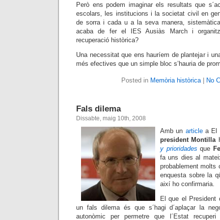
Però ens podem imaginar els resultats que s´ac
escolars, les institucions i la societat civil en ge
de sorra i cada u a la seva manera, sistemàtic
acaba de fer el IES Ausiàs March i organitz
recuperació històrica?
Una necessitat que ens hauríem de plantejar i un
més efectives que un simple bloc s’hauria de pro
Posted in
Memòria històrica
|
No 
Fals dilema
Dissabte, maig 10th, 2008
Amb un
article
a El 
president Montilla
h
y prioridades
que
Fe
fa uns dies al matei
probablement molts 
enquesta sobre la q
així ho confirmaria.
El que el President 
un fals dilema és que s´hagi d´aplaçar la neg
autonòmic per permetre que l´Estat recuperi 