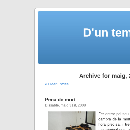
D'un tem
Archive for maig,
« Older Entries
Pena de mort
Dissabte, maig 31st, 2008
Fer entrar pel seu
cambra de la mort
hora precisa, i tr
tan criminal com e