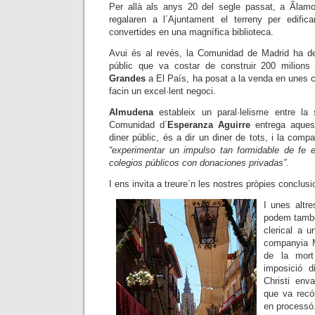
Per allà als anys
20 del segle passat, a
Ãlamo
regalaren a l´Ajuntament el terreny per edifi
convertides en una magnífica biblioteca.
Avui és al revés, la Comunidad de Madrid ha deci
públic que va costar de construir 200 milions
Grandes
a El País, ha posat a la venda en unes 
facin un excel·lent negoci.
Almudena
estableix un paral·lelisme entre la 
Comunidad
d´
Esperanza Aguirre
entrega aquest
diner públic, és a dir un diner de tots, i la com
“experimentar un impulso tan formidable de fe e
colegios públicos con donaciones privadas”.
I ens invita a treure´n les nostres pròpies conclusi
I unes altr
podem també
clerical a u
companyia M
de la mor
imposició 
Christi env
que va recó
en processó