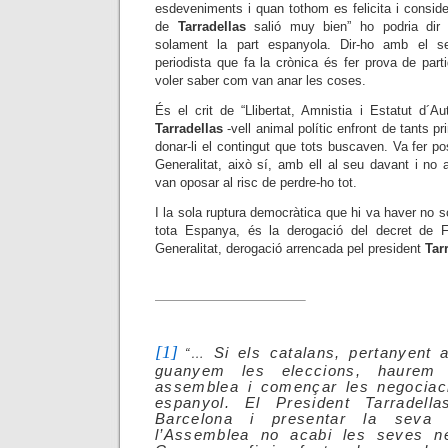
esdeveniments i quan tothom es felicita i consider
de
Tarradellas
salió muy bien” ho podria dir
solament la part espanyola. Dir-ho amb el se
periodista que fa la crònica és fer prova de par
voler saber com van anar les coses.
És el crit de “Llibertat, Amnistia i Estatut d´Au
Tarradellas
-vell animal polític enfront de tants pri
donar-li el contingut que tots buscaven. Va fer po
Generalitat, això sí, amb ell al seu davant i no
van oposar al risc de perdre-ho tot.
I la sola ruptura democràtica que hi va haver no 
tota Espanya, és la derogació del decret de F
Generalitat, derogació arrencada pel president
Tar
[1]
Si els catalans, pertanyent a
“…
guanyem les eleccions, haurem 
assemblea i començar les negociac
espanyol. El President Tarradel
Barcelona i presentar la seva 
l’Assemblea no acabi les seves n