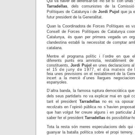
Qui va haver de defensar-se -no sé si “con uñas y
Tarradellas
, dels comunistes de la Comissió
Polítiques de Catalunya i de
Jordi Pujol
que ja e
futur president de la Generalitat.
Quan la Coordinadora de Forces Polítiques es va 
Consell de Forces Polítiques de Catalunya coo
Catalunya, és quan per primera vegada un organ
clandestina establi la necessitat de comptar amb
catalana.
Mentre el programa polític i l´ordre en que el
diferents punts era amnistia, restabliment de 
constituents,
Jordi Pujol
en unes declaracions al
el 15 de juny de 1977,
el dia mateix de 
feia unes previsions on el restabliment de la Gene
incert a
la mercè d´unes llargues negociacion
espanyoles.
D´altra banda, la famosa ruptura democràtica que
dels seus partidaris no va explicar mai en què co
tant el president
Tarradellas
no es va oposar a
recolzats en l´opinió pública no s´havien proposat
que han volgut fer creure alguns i en particular
saber fer
el president
Tarradellas
és possibilitar-ho
Tota la resta són meres especulacions dels qui e
guanyar la batalla política sobre el propi terreny