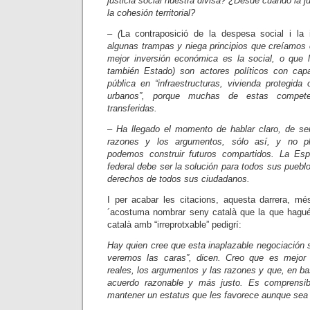
justicia social nuestra divisa? ¿Desde cuándo la j
la cohesión territorial?
– (
La contraposició de la despesa social i la 
algunas trampas y niega principios que creíamos
mejor inversión económica es la social, o que
también Estado) son actores políticos con capa
pública en “infraestructuras, vivienda protegida 
urbanos”, porque muchas de estas compet
transferidas.
–
Ha llegado el momento de hablar claro, de ser
razones y los argumentos, sólo así, y no pl
podemos construir futuros compartidos. La Esp
federal debe ser la solución para todos sus pueblo
derechos de todos sus ciudadanos.
I per acabar les citacions, aquesta darrera, mé
´acostuma nombrar seny català que la que hagués
català amb “irreprotxable” pedigrí:
Hay quien cree que esta inaplazable negociación 
veremos las caras”, dicen. Creo que es mejo
reales, los argumentos y las razones y que, en b
acuerdo razonable y más justo. Es comprensib
mantener un estatus que les favorece aunque sea i