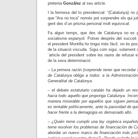
pretenia
González
al seu article.
I la fermesa del to presidencial: “(Catalunya) no 
que “Ara no toca” només pot sorprendre els qui ju
gent des d´un prisma
personal molt equivocat.
Fa algun temps, que des de Catalunya no es p
socialisme espanyol. Potser desprès del succeit 
el president Montilla ho tingui més fàcil; no és pos
de la situació viscuda. Sigui com sigui, solament c
´article del
president sobre les raons de refusar e
de la seva determinació:
– La primera razón (sorprende tener que recordar l
de Catalunya obliga a todos: a la Administración
Generalitat de Catalunya
.
–
el debate estatutario catalán ha dejado un res
hacia todo aquello que proponga Catalunya. Inco
manera miserable por aquellos que siguen pensa
es rentable políticamente, ante la pasividad de qu
hacer frente a la demagogia es demasiado alto.
–
¿Quién teme cumplir una ley orgánica español
teme resolver los problemas de financiación de Cat
abordar un nuevo marco de financiación más just