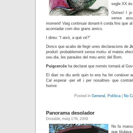
segle XX és
Ostres! I jo
sense assa
moment! Vaig continuar donant-li corda fins que 
acomiadar com dos grans amics.
I direu: “I això, a què vé?”
Doncs que acabo de llegir unes declaracions de
J
produït
-probablement sense motiu-
el mateix efec
seu dia, les paraules del meu amic del Born.
Puigcercós
ha declarat que només tornarà al Gov
El diari no diu amb quin to ens ha fet conèixer 
Cal esperar -per ell i per nosaltres- que cont
humor.
Posted in
General
,
Política
|
No C
Panorama desolador
Dissabte, maig 17th, 2008
No fa massa 
que titulava