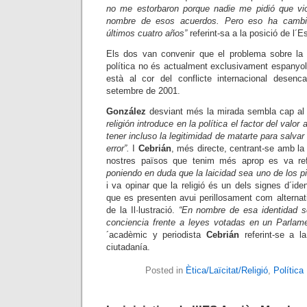
no me estorbaron porque nadie me pidió que vio
nombre de esos acuerdos. Pero eso ha cambi
últimos cuatro años”
referint-sa a la posició de l´E
Els dos van convenir que el problema sobre la re
política no és actualment exclusivament espanyo
està al cor del conflicte internacional desenc
setembre de 2001.
González
desviant més la mirada sembla cap al
religión introduce en la política el factor del valo
tener incluso la legitimidad de matarte para salvar
error”.
I
Cebrián
, més directe, centrant-se amb la s
nostres països que tenim més aprop es va re
poniendo en duda que la laicidad sea uno de los p
i va opinar que la religió és un dels signes d´iden
que es presenten avui perillosament com alternat
de la Il·lustració.
“En nombre de esa identidad s
conciencia frente a leyes votadas en un Parlam
´acadèmic y periodista
Cebrián
referint-se a la
ciutadanía.
Posted in
Ètica/Laïcitat/Religió
,
Política