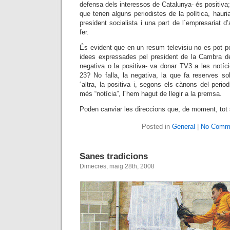
defensa dels interessos de Catalunya- és positiva
que tenen alguns periodistes de la política, hauria
president socialista i una part de l´empresariat 
fer.
És evident que en un resum televisiu no es pot p
idees expressades pel president de la Cambra d
negativa o la positiva- va donar TV3 a les notíc
23? No falla, la negativa, la que fa reserves sobr
´altra, la positiva i, segons els cànons del perio
més “notícia”, l´hem hagut de llegir a la premsa.
Poden canviar les direccions que, de moment, tot 
Posted in
General
|
No Comm
Sanes tradicions
Dimecres, maig 28th, 2008