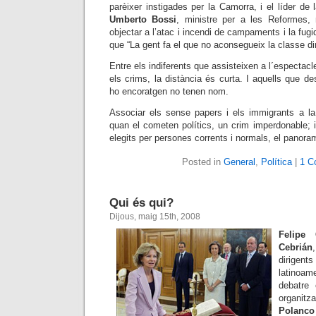
parèixer instigades per la Camorra, i el líder de 
Umberto Bossi
, ministre per a les Reformes, 
objectar a l’atac i incendi de campaments i la fug
que “La gent fa el que no aconsegueix la classe diri
Entre els indiferents que assisteixen a l´espectacle
els crims, la distància és curta. I aquells que de
ho encoratgen no tenen nom.
Associar els sense papers i els
immigrants a l
quan el cometen polítics, un crim imperdonable; 
elegits per persones corrents i normals, el panora
Posted in
General
,
Política
|
1 C
Qui és qui?
Dijous, maig 15th, 2008
Felipe 
Cebrián
dirigent
latinoa
debatre
organitz
Polanc