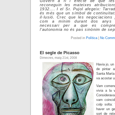
Govern a fi i efecte de que le
reconeguin les mateixes atribucio
1932…. I el Sr. Pujol afegeix: Tarrad
és més que un símbol de continuïtat
il·lusió. Crec que les negociacions
com a mínim durant dos anys 
necessari per a que es compre
l’autonomia no és pas sinònim de se
Posted in
Política
|
No Comme
El segle de Picasso
Dimecres, maig 21st, 2008
Havia jo, un 
de pintar 
Santa María 
va acostar 
Vam comença
vivia a la 
Considerav
vam coincid
colp solta:
haver un ge
sort de néi