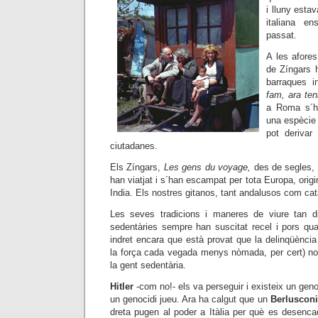
i lluny estav
italiana en
passat.
A les afore
de
Zíngars
h
barraques i
fam, ara ten
a Roma s´ha
una espècie 
pot derivar
ciutadanes.
Els Zíngars,
Les gens du voyage,
des de segles, 
han viatjat i s´han escampat per tota Europa, orig
India. Els nostres gitanos, tant andalusos com cat
Les seves tradicions i maneres de viure tan di
sedentàries sempre han suscitat recel i pors qua
indret encara que està provat que la delinqüènci
la força cada vegada menys nòmada, per cert) n
la gent sedentària.
Hitler
-com no!- els va perseguir i existeix un gen
un genocidi jueu. Ara ha calgut que un
Berlusconi
dreta pugen al poder a Itàlia per què es desenca