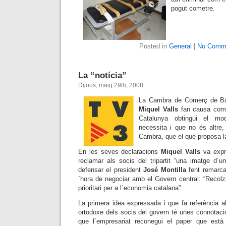
pogut cometre.
Posted in
General
|
No Comm
La “notícia”
Dijous, maig 29th, 2008
La Cambra de Comerç de Bar
Miquel Valls
fan causa com
Catalunya obtingui el mo
necessita i que no és altre,
Cambra, que el que proposa la
En les seves declaracions
Miquel Valls
va expr
reclamar als socis del tripartit “una imatge d´u
defensar el president
José Montilla
fent remarca
´hora de negociar amb el Govern central: “Recolz
prioritari per a l´economia catalana”.
La primera idea expressada i que fa referència
ortodoxe dels socis del govern té unes connotaci
que l´empresariat reconegui el paper que està 