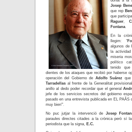
donat a la 
Josep Bene
que rep
Ben
que particip
Raguer
,
C
Fontana
.
En la cròn
llegim: “
Fo
algunos de 
la activida
miseria mor
político c
tenido que
dientes de los ataques que recibió por haberse o
operación del Gobierno de
Adolfo Suárez
que 
Tarradellas
al frente de la Generalitat provision
anillo al dedo poder recordar que el general
Andr
jefe de los servicios secretos del gobierno espa
pasado en una entrevista publicada en EL PAÃS 
muy bien'”.
No puc jutjar la intervenció de
Josep Fontan
paraules directes citades a la crònica però sí la
periodista que la signa,
E.C.