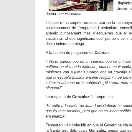
Hiapàni
Brown 
doctor
honoris causa
.
I el que m´ha sorprès és constatar en la ressenya
posicionament de l´empresari i periodista, consel
apareix curiosament més d´esquerres que el de
socialista. El que significaria que, per bé o per m
deixa indemne a ningú.
A la bateria de preguntes de
Cebrian
:
“¿No te parece que es un cinismo que se critique l
política en el mundo islámico, cuando en España,
ministros van a jurar su cargo con un crucifijo a
que la escuela pública enseñe religión? ¿Se tiene
islámica además de la católica? ¿No sería más r
ninguna?”
La resposta de
González
és sorprenent:
“El culto a la razón de Juan Luis Cebrián és super
que és más racional, pero que no es incompatible c
enseñanza”.
Tanmateix van coincidir en que el Govern hauria 
la Santa Seu dels quals
González
pensa que són