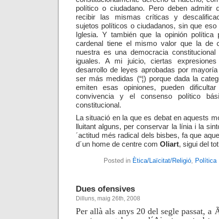
político o ciudadano. Pero deben admitir 
recibir las mismas críticas y descalifi
sujetos políticos o ciudadanos, sin que es
Iglesia. Y también que la opinión política
cardenal tiene el mismo valor que la de c
nuestra es una democracia constitucional 
iguales. A mi juicio, ciertas expresione
desarrollo de leyes aprobadas por mayoría
ser más medidas (“¦) porque dada la catego
emiten esas opiniones, pueden dificulta
convivencia y el consenso político bá
constitucional.
La situació en la que es debat en aquests mo
lluitant alguns, per conservar la línia i la sin
´actitud més radical dels bisbes, fa que aque
d´un home de centre com
Oliart
, sigui del to
Posted in
Ètica/Laïcitat/Religió
,
Política
Dues ofensives
Dilluns, maig 26th, 2008
Per allà als anys
20 del segle passat, a
Ã