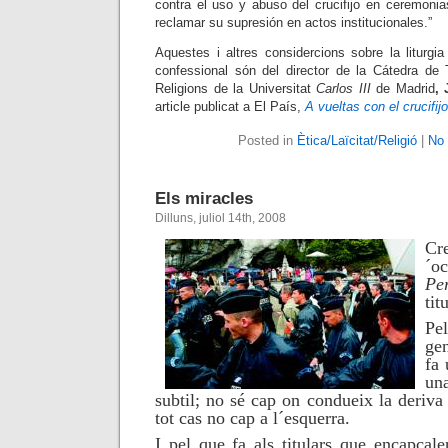
contra el uso y abuso del crucifijo en ceremonia
reclamar su supresión en actos institucionales.”
Aquestes i altres considercions sobre la liturgi
confessional són del director de la Cátedra de 
Religions de la Universitat
Carlos III
de Madrid
,
article publicat a El País,
A vueltas con el crucifijo
Posted in
Ètica/Laïcitat/Religió
|
No
Els miracles
Dilluns, juliol 14th, 2008
Cr
´o
Pe
tit
Pe
gen
fa 
un
subtil; no sé cap on condueix la deriva
tot cas no cap a l´esquerra.
I pel que fa als titulars que encapçale