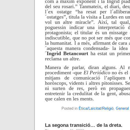
com a màxim exponent i la Ingrid piad
del seu rosari.” Tanmateix, el diari, des
l´ex ostatge “ha resat per l´allibe
´ostatges”, titula la visita a Lurdes en u
vol un altre miracle”. Així, tal qua
poguessin indicar una interpretació
protagonista; el titular és un missatge d
indiscutible, que no pot ser més que co
la humanitat. I a més, afirmant de cara a
´aquesta manera condensada- la idea 
´
Ingrid Betancourt
ha estat un prim
reclama un altre
.
Manera de parlar, diran alguns. Al 
procediment -que
El Periódico
no és el 
mitjans de comunicació l’apliquen
horòscops, vidents i altres pitonisses. S
ni surten de res, però en propaguen
entretenir la credulitat de la gent, abus
que calen en les ments.
Posted in
Ètica/Laïcitat/Religió
,
General
La segona transició… de la dreta.