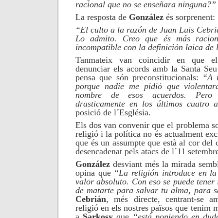
racional que no se enseñara ninguna?”
La resposta de
González
és sorprenent:
“El culto a la razón de Juan Luis Cebri
Lo admito. Creo que és más racion
incompatible con la definición laica de 
Tanmateix van coincidir en que e
denunciar els acords amb la Santa Seu
pensa que són preconstitucionals:
“A 
porque nadie me pidió que violentar
nombre de esos acuerdos. Pero
drasticamente en los últimos cuatro 
posició de l´Església
.
Els dos van convenir que el problema sob
religió i la política no és actualment ex
que és un assumpte que està al cor del c
desencadenat pels atacs de l´11 setembr
González
desviant més la mirada sembl
opina que
“La religión introduce en la 
valor absoluto. Con eso se puede tener 
de matarte para salvar tu alma, para s
Cebrián
, més directe, centrant-se a
religió en els nostres països que tenim m
a
Sarkosy
que
“está poniendo en duda