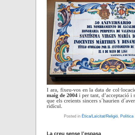
I ara, fixeu-vos en la data de col·locac
maig de 2004
i per tant, d’acceptació i 
que els creients sincers s´haurien d´aver
ridícul.
Posted in
Ètica/Laïcitat/Religió
,
Política
La creu sense l’espasa