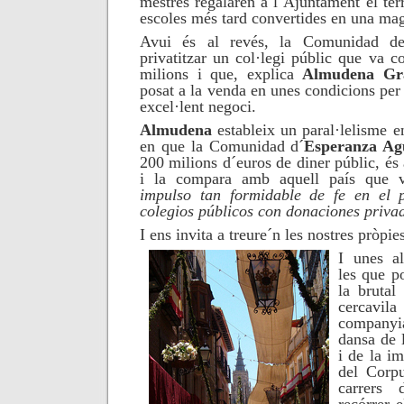
mestres regalaren a l´Ajuntament el ter
escoles més tard convertides en una mag
Avui és al revés, la Comunidad de
privatitzar un col·legi públic que va c
milions i que, explica
Almudena Gr
posat a la venda en unes condicions per
excel·lent negoci.
Almudena
estableix un paral·lelisme en
en que la Comunidad
d´
Esperanza Ag
200 milions d´euros de diner públic, és a
i la compara amb aquell país que
impulso tan formidable de fe en el p
colegios públicos con donaciones privad
I ens invita a treure´n les nostres pròpie
I unes al
les que p
la
brutal
r
cercavi
companyia
dansa de 
i de
la im
del
Corpu
carrers