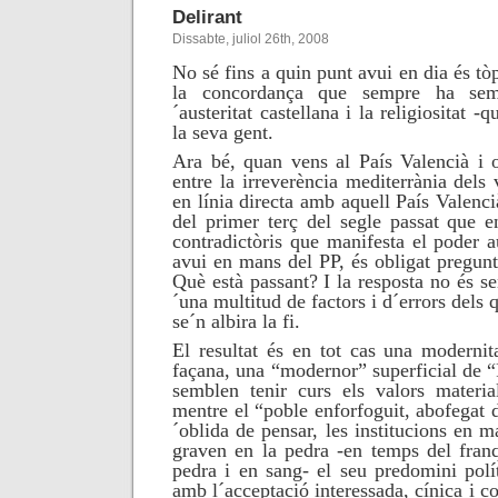
Delirant
Dissabte, juliol 26th, 2008
No sé fins a quin punt avui en dia és tò
la concordança que sempre ha semb
´austeritat castellana i la religiositat 
la seva gent.
Ara bé, quan vens al País Valencià i o
entre la irreverència mediterrània dels
en línia directa amb aquell País Valencià
del primer terç del segle passat que e
contradictòris que manifesta el poder 
avui en mans del PP, és obligat pregunt
Què està passant? I la resposta no és sen
´una multitud de factors i d´errors del
se´n albira la fi.
El resultat és en tot cas una modernita
façana, una “modernor” superficial de
semblen tenir curs els valors materia
mentre el “poble enforfoguit, abofegat de
´oblida de pensar, les institucions en m
graven en la pedra -en temps del fran
pedra i en sang- el seu predomini políti
amb l´acceptació interessada, cínica i c