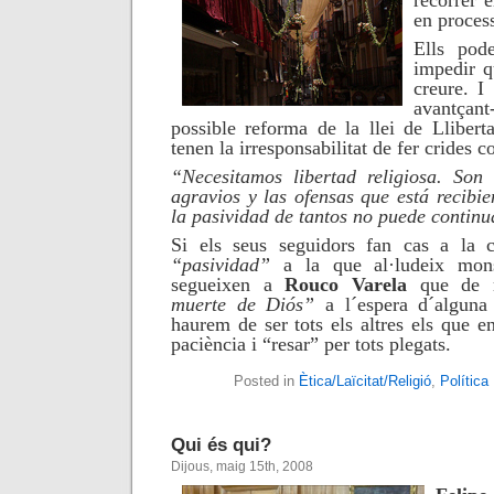
recórrer 
en proces
Ells pod
impedir q
creure. I
avantçant
possible reforma de la llei de Llibert
tenen la irresponsabilitat de fer crides 
“Necesitamos libertad religiosa. Son 
agravios y las ofensas que está recibie
la pasividad de tantos no puede continua
Si els seus seguidors fan cas a la 
“pasividad”
a la que al·ludeix mo
segueixen a
Rouco Varela
que de 
muerte de Diós”
a l´espera d´algun
haurem de ser tots els altres els que 
paciència i “resar” per tots plegats.
Posted in
Ètica/Laïcitat/Religió
,
Política
Qui és qui?
Dijous, maig 15th, 2008