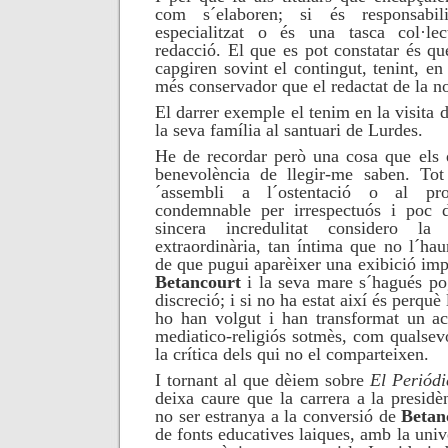
com s´elaboren; si és responsabili
especialitzat o és una tasca col·le
redacció. El que es pot constatar és que 
capgiren sovint el contingut, tenint, en 
més conservador que el redactat de la no
El darrer exemple el tenim en la visita d
la seva família al santuari de Lurdes.
He de recordar però una cosa que els q
benevolència de llegir-me saben. Tot
´assembli a l´ostentació o al pro
condemnable per irrespectuós i poc 
sincera incredulitat considero 
extraordinària, tan íntima que no l´hau
de que pugui aparèixer una exibició im
Betancourt
i la seva mare s´hagués p
discreció; i si no ha estat
així
és perquè 
ho han volgut i han transformat un a
mediatico-religiós sotmès, com qualsevo
la crítica dels qui no el comparteixen.
I tornant al que dèiem sobre
El Periódi
deixa caure que la carrera a la presid
no ser estranya a la conversió de
Betan
de fonts educatives laiques, amb la univ