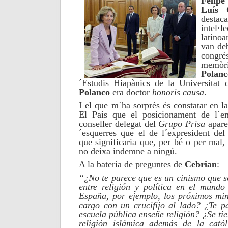
Felip
Luís 
destaca
intel·l
latino
van de
cong
memò
Polan
´Estudis Hiapànics de la Universitat
Polanco
era doctor
honoris causa
.
I el que m´ha sorprès és constatar en l
El País que el posicionament de l´emp
conseller delegat del
Grupo Prisa
apare
´esquerres que el de l´expresident del 
que significaria que, per bé o per mal,
no deixa indemne a ningú.
A la bateria de preguntes de
Cebrian
:
“¿No te parece que es un cinismo que se
entre religión y política en el mundo
España, por ejemplo, los próximos min
cargo con un crucifijo al lado? ¿Te p
escuela pública enseñe religión? ¿Se ti
religión islámica además de la cató