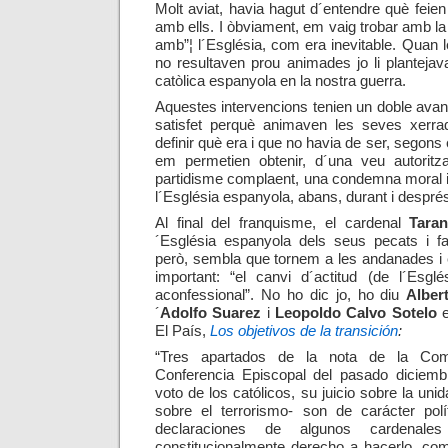
Molt aviat, havia hagut d´entendre què feien
amb ells. I òbviament, em vaig trobar amb
la
amb”¦ l´Església, com era inevitable. Quan
no resultaven prou animades jo li plantejav
catòlica espanyola en la nostra guerra.
Aquestes intervencions tenien un doble ava
satisfet perquè animaven les seves xerra
definir què era i que no havia de ser, segons el
em permetien obtenir, d´una veu autorit
partidisme complaent, una condemna moral irr
l´Església espanyola, abans, durant i després 
Al final del franquisme, el cardenal
Tara
´Església espanyola dels seus pecats i faci
però, sembla que tornem a les andanades i 
important: “el canvi d´actitud (de l´Esglé
aconfessional”. No ho dic jo, ho diu
Alber
´
Adolfo Suarez
i
Leopoldo Calvo Sotelo
e
El País,
Los objetivos de la transición
:
“
Tres apartados de la nota de la Comi
Conferencia Episcopal del pasado diciembr
voto de los católicos, su juicio sobre la uni
sobre el terrorismo- son de carácter pol
declaraciones de algunos cardenale
constitucionalmente derecho a hacerlo, com