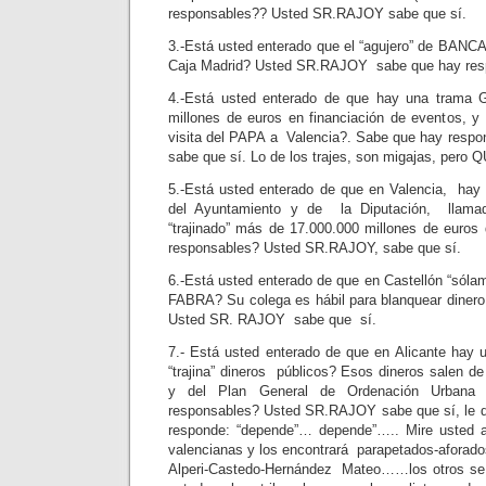
responsables?? Usted SR.RAJOY sabe que sí.
3.-Está usted enterado que el “agujero” de BANC
Caja Madrid? Usted SR.RAJOY sabe que hay res
4.-Está usted enterado de que hay una trama 
millones de euros en financiación de eventos, y 
visita del PAPA a Valencia?. Sabe que hay res
sabe que sí. Lo de los trajes, son migajas, per
5.-Está usted enterado de que en Valencia, ha
del Ayuntamiento y de la Diputación, ll
“trajinado” más de 17.000.000 millones de euros 
responsables? Usted SR.RAJOY, sabe que sí.
6.-Está usted enterado de que en Castellón “sólame
FABRA? Su colega es hábil para blanquear dinero.
Usted SR. RAJOY sabe que sí.
7.- Está usted enterado de que en Alicante ha
“trajina” dineros públicos? Esos dineros salen d
y del Plan General de Ordenación Urbana d
responsables? Usted SR.RAJOY sabe que sí, le d
responde: “depende”… depende”….. Mire usted al
valencianas y los encontrará parapetados-aforado
Alperi-Castedo-Hernández Mateo……los otros se n