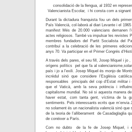
consolidació de la llengua, al 1932 en represe
Valencianista Escolar, i hi consta com a signant
Durant la dictadura franquista fou un dels primer
País Valencià, col·laborà al diari Levante i el 1965
manifest Més de 20.000 valencians demanen l’
actes religiosos. També va impulsar les revistes Pa
membres fundadors del Partit Socialista del Pa
contribuí a la celebració de les primeres edicio
anys 70. Va participar en el Primer Congrés d’Histò
A través dels pares, el seu fill, Josep Miquel i j
orígens polítics pel que fa al valencianisme,sol
país i jo a l’exili. Josep Miquel és monjo de Mont
incrèdul sinó que considere l’Església catòl
responsables principals del cop d’Estat militar i 
que el Vaticà, amb la seva potència i influènc
capitalisme mundial. No sé si aquesta manera d
haver estat, com tanta gent, víctima de la g
sentiments. Pels interessants ecrits que m’envia
no solament és un nacionalista valencià sinó que 
de la teoria de l’alliberament de Casadaglaglia qu
de conèixer a París.
Com no dubto de la fe de Josep Miquel, i 