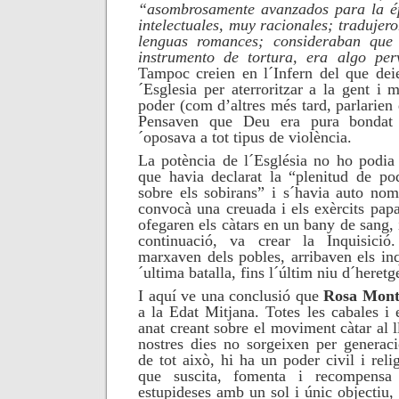
“asombrosamente avanzados para la é
intelectuales, muy racionales; tradujero
lenguas romances; consideraban que
instrumento de tortura, era algo perv
Tampoc creien en l´Infern del que dei
´Esglesia per aterroritzar a la gent i 
poder (com d’altres
més tard,
parlarien
Pensaven que Deu era pura bondat 
´oposava a tot tipus de violència.
La potència de l´Església no ho podia 
que havia declarat la “plenitud de po
sobre els sobirans” i s´havia auto no
convocà una creuada i els exèrcits papa
ofegaren els càtars en un bany de sang, i
continuació, va crear la Inquisició
marxaven dels pobles, arribaven els inqu
´ultima batalla, fins l´últim niu d´heret
I aquí ve una conclusió que
Rosa Mont
a la Edat Mitjana. Totes les cabales i 
anat creant sobre el moviment càtar al ll
nostres dies no sorgeixen per generaci
de tot això, hi ha un poder civil i reli
que suscita, fomenta i recompensa 
estupideses amb un sol i únic objectiu,