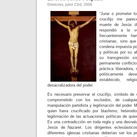
Dimecres, juliol 23rd, 2008
“Jurar o prometer l
crucifijo me parec
muerte de Jesús d
respondió a la v
frecuentemente han
cristianas, sino qu
condena impuesta por
y políticas por su af
su transgresión si
permanente conflicto
práctica liberadora, 
políticamente dese
establecido, reli
desacralizadora del poder.
Es necesario preservar el crucifijo, símbolo de 
comprometido con los excluidos, de cualqui
manipulación partidista y legitimación del poder
quien fuera crucificado por blasfemo, heterod
legitimación de las actuaciones políticas de quie
Es una contradicción en toda regla y una desnatu
Jesús de Nazaret. Los dirigentes eclesiástic
diferentes iglesias cristianas deberían ser los 