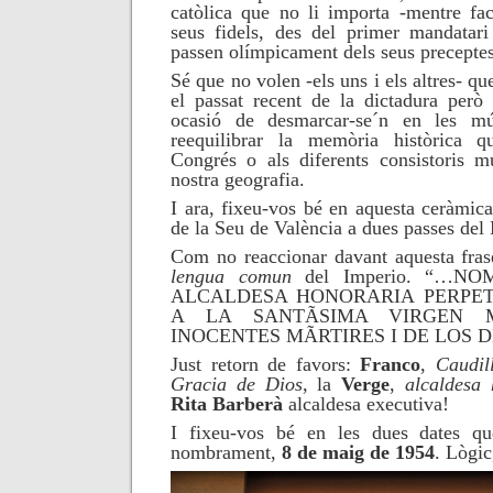
catòlica que no li importa -mentre fa
seus fidels, des del primer mandatari 
passen olímpicament dels seus preceptes
Sé que no volen -els uns i els altres- qu
el passat recent de la dictadura però
ocasió de desmarcar-se´n en les múl
reequilibrar la memòria històrica q
Congrés o als diferents consistoris m
nostra geografia.
I ara, fixeu-vos bé en aquesta ceràmica
de la Seu de València a dues passes del 
Com no reaccionar davant aquesta frase
lengua comun
del Imperio. “…N
ALCALDESA HONORARIA PERPET
A LA SANTÃSIMA VIRGEN 
INOCENTES MÃRTIRES I DE LOS
Just retorn de favors:
Franco
,
Caudil
Gracia de Dios
, la
Verge
,
alcaldesa 
Rita Barberà
alcaldesa executiva!
I fixeu-vos bé en les dues dates qu
nombrament,
8 de maig de 1954
. Lògic