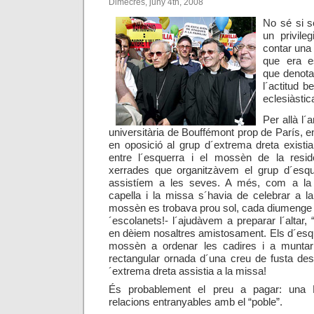
Dimecres, juny 4th, 2008
No sé si s
un privil
contar una
que era e
que denota
l´actitud be
eclesiàsti
Per allà l´
universitària de Bouffémont prop de París, e
en oposició al grup d´extrema dreta existi
entre l´esquerra i el mossèn de la resi
xerrades que organitzàvem el grup d´esqu
assistíem a les seves. A més, com a la 
capella i la missa s´havia de celebrar a l
mossèn es trobava prou sol, cada diumenge al
´escolanets!- l´ajudàvem a preparar l´altar, 
en dèiem nosaltres amistosament. Els d´esq
mossèn a ordenar les cadires i a muntar l
rectangular ornada d´una creu de fusta de
´extrema dreta assistia a la missa!
És probablement el preu a pagar: una 
relacions entranyables amb el “poble”.