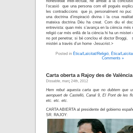
honestedat intel·lectual, he arribat a la conclu
l’ocasió que una persona com ell pogués explic
les contradiccions que jo, personalment no puc 
una doctrina d’inspiració divina i la crua reali
mateixa doctrina Déu ha creat. Com diu el do
entrevista: quan més s’avança en la ciència més ne
religió car més enllà de la ciència hi ha un misteri
no pot penetrar, si bé conclou el doctor Broggi,
mistèri a través d’un home -Jesucrist.>
Posted in
Ètica/Laïcitat/Religió
,
Ètica/Laïcita
Comments »
Carta oberta a Rajoy des de València
Dissabte, març 24th, 2012
Hem rebut aquesta carta que no dubtem que us
aeropuert de Castelló, Canal 9, El Pont de les flo
etc. etc. etc.
CARTA ABIERTA al presidente del gobierno españo
SR. RAJOY: