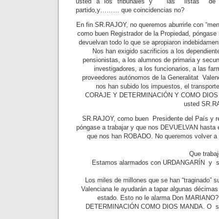
usted a los tribunales y las listas de d
partido,y……… que coincidencias no?
En fin SR.RAJOY, no queremos aburrirle con “menu
como buen Registrador de la Propiedad, póngase
devuelvan todo lo que se apropiaron indebidament
Nos han exigido sacrificios a los dependient
pensionistas, a los alumnos de primaria y secund
investigadores, a los funcionarios, a las farm
proveedores autónomos de la Generalitat Valen
nos han subido los impuestos, el transpor
CORAJE Y DETERMINACIÓN Y COMO DIOS M
usted SR.RA
SR.RAJOY, como buen Presidente del País y res
póngase a trabajar y que nos DEVUELVAN hasta el
que nos han ROBADO. No queremos volver a v
Que traba
Estamos alarmados con URDANGARÍN y se 
Los miles de millones que se han “traginado” 
Valenciana le ayudarán a tapar algunas décimas e
estado. Esto no le alarma Don MARIANO?.
DETERMINACIÓN COMO DIOS MANDA. O sólo 