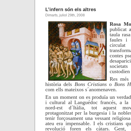
L’infern són els altres
Dimarts, juliol 29th, 2008
Rosa Mo
publicat
taula rasa
faules i
circula
transforma
contes pse
desaparic
societat
custodien 
Res més l
història dels
Bons Cristians
o
Bons H
com ells mateixos s´anomenaven.
En un moment on es produïa un verdade
i cultural al Languédoc francés, a la
nord-est d´Itàlia, tot aquest m
protagonitzat per la burgesia i la nobl
tenir forçosament una vessant religios
ateu era impensable. I els cristians q
revolució foren els càtars.
Gent,