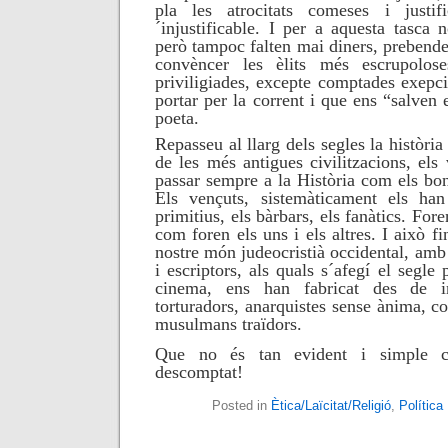
pla les atrocitats comeses i justifi
´injustificable. I per a aquesta tasca n
però tampoc falten mai diners, prebende
convèncer les èlits més escrupolo
priviligiades, excepte comptades exepc
portar per la corrent i que ens “salven
poeta.
Repasseu al llarg dels segles la històri
de les més antigues civilitzacions, els
passar sempre a la Història com els bons,
Els vençuts, sistemàticament els ha
primitius, els bàrbars, els fanàtics. For
com foren els uns i els altres. I això fi
nostre món
judeocristià
occidental
, amb 
i escriptors, als quals s´afegí
el segle 
cinema, ens han fabricat des de ind
torturadors, anarquistes sense ànima, co
musulmans traïdors.
Que no és tan evident i simple 
descomptat!
Posted in
Ètica/Laïcitat/Religió
,
Política