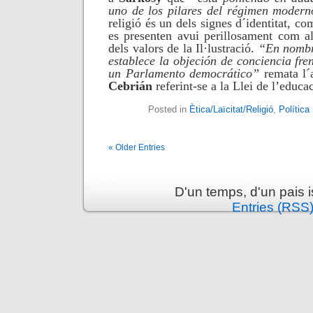
uno de los pilares del régimen moder
religió és un dels signes d´identitat, co
es presenten avui perillosament com al
dels valors de la Il·lustració.
“En nombre
establece la objeción de conciencia fre
un Parlamento democrático”
remata l´
Cebrián
referint-se a la Llei de l’educac
Posted in
Ètica/Laïcitat/Religió
,
Política
« Older Entries
D'un temps, d'un pais 
Entries (RSS