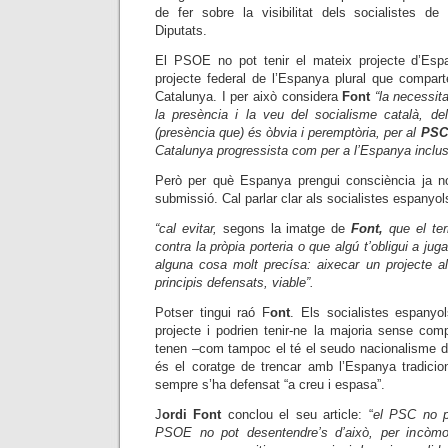
de fer sobre la visibilitat dels socialistes d
Diputats.
El PSOE no pot tenir el mateix projecte d’Es
projecte federal de l’Espanya plural que compart
Catalunya. I per això considera
Font
“la necessit
la presència i la veu del socialisme català, del
(presència que) és òbvia i peremptòria, per al
PSC
Catalunya progressista com per a l’Espanya inclus
Però per què Espanya prengui consciència ja no
submissió. Cal parlar clar als socialistes espanyol
“cal evitar,
segons la imatge de
Font,
que el terr
contra la pròpia porteria o que algú t’obligui a jug
alguna cosa molt precísa: aixecar un projecte al
principis defensats, viable”.
Potser tingui raó F
ont
. Els socialistes espanyo
projecte i podrien tenir-ne la majoria sense co
tenen –com tampoc el té el seudo nacionalisme d
és el coratge de trencar amb l’Espanya tradicio
sempre s’ha defensat “a creu i espasa”.
J
ordi Font
conclou el seu article: “
el PSC no p
PSOE no pot desentendre’s d’això, per incòmod