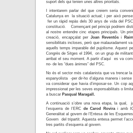
suport dels qui tenien unes altres prioritats.
I intentarem parlar del que creiem seria conveni
Catalunya en la situació actual; i per això pens
fer un ràpid repàs dels 30 anys de vida del PSC 
constitució. Començant pel principi podriem disti
al nostre entendre cinc etapes principals. Un pr
creació, encapçalat
per
Joan Reventós
i
Raim
sensibilitats incloses, però que malauradament va
aquells temps imparable del pujolisme. Aquest p
Congrès de Sitges el 1994, on un grup de militan
arribat el seu moment. A partir d’aquí es va com
no- de les “dues ànimes” del PSC.
No és el sector més catalanista que va trencar l
espanyolista -per dir-ho d’alguna manera i sense 
va considerar que havia d’imposar-se. Un cop aqu
impressionat per les seves esponsabilitats o limi
a buscar
Pasqual Maragall.
A continuació s’obre una nova etapa, la qual, 
l’esquerra de l’ERC
de Carod Rovira
i amb IC
Generalitat al govern de l’Entesa de les Esquerre
Govern del tripartit. Aquesta entesa permet l’ac
tres partits d’esquerra al govern.