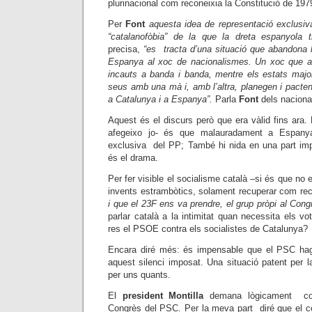
plurinacional com reconeixia la Constitució de 197
Per
Font
aquesta idea de representació exclusiv
“catalanofòbia” de la que la dreta espanyola tre
precisa,
“es tracta d’una situació que abandona l
Espanya al xoc de nacionalismes. Un xoc que a
incauts a banda i banda, mentre els estats majo
seus amb una mà i, amb l’altra, planegen i pacte
a Catalunya i a Espanya”.
Parla
Font
dels naciona
Aquest és el discurs però que era vàlid fins ara.
afegeixo jo- és que malauradament a Espany
exclusiva del PP; També hi nida en una part im
és el drama.
Per fer visible el socialisme català –si és que no e
invents estrambòtics, solament recuperar com re
i que el 23F ens va prendre, el grup pròpi al Cong
parlar català a la intimitat quan necessita els vo
res el PSOE contra els socialistes de Catalunya?
Encara diré més: és impensable que el PSC hag
aquest silenci imposat. Una situació patent per 
per uns quants.
El
president Montilla
demana lògicament con
Congrès del PSC. Per la meva part diré que el co