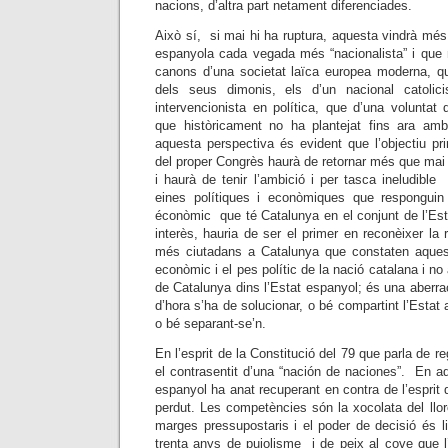
nacions, d’altra part netament diferenciades.
Això sí, si mai hi ha ruptura, aquesta vindrà més 
espanyola cada vegada més “nacionalista” i que
canons d’una societat laïca europea moderna, q
dels seus dimonis, els d’un nacional catolicis
intervencionista en política, que d’una voluntat
que històricament no ha plantejat fins ara amb
aquesta perspectiva és evident que l’objectiu pr
del proper Congrès haurà de retornar més que mai a
i haurà de tenir l’ambició i per tasca ineludibl
eines polítiques i econòmiques que respongui
éconòmic que té Catalunya en el conjunt de l’Est
interès, hauria de ser el primer en reconèixer la 
més ciutadans a Catalunya que constaten aquest
econòmic i el pes polític de la nació catalana i n
de Catalunya dins l’Estat espanyol; és una aberrac
d’hora s’ha de solucionar, o bé compartint l’Estat
o bé separant-se’n.
En l’esprit de la Constitució del 79 que parla de r
el contrasentit d’una “nación de naciones”. En a
espanyol ha anat recuperant en contra de l’esprit d
perdut. Les competències són la xocolata del llo
marges pressupostaris i el poder de decisió és l
trenta anys de pujolisme i de peix al cove que l’