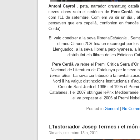
Antoni Cayrol
, peta, narrador, dramaturg català 
seves obres sota el sedònim de
Pere Cerdà
. V
com l’11 de setembre. Com em va dir un dia , al 
pensaven que era capellà, confonien en francès
Cerdà).
El vaig conèixer a la seva llibreria
Catalonia
. Semp
el meu Citroen 2CV feia un recorregut per les l
Llenguadoc, a la seva llibreria perpinyanesa, a l
distribuïnt els llibres de les Edicions C
Pere Cerdà
va rebre el Premi Crítica Serra d’Or
Nacional de Literatura de Catalunya per la seva
Terres altes.
La seva contribució a la revitalitzaci
Nord li ha valgut distinccions institucionals d’aq
Creu de Sant Jordi el 1986 i el 1995 el Premi
Catalanes. I el 2007 obtingué lePrix Mediterranée
el va propasar el 2006 al Premi Nobel
Posted in
General
|
No Comm
L’historiador Josep Termes i el món
Dimarts, setembre 13th, 2011