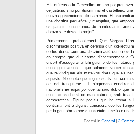
Mis críticas a la Generalitat no son por promover
de justicia, sino por discriminar el castellano, una
nuevas generaciones de catalanes. El nacionali
una doctrina pequeñita y mezquina, que empobre
es, para mí, una manera de manifestar mi amor 
abrazo y te deseo lo mejor”.
Primerament, probablement Que
Vargas Llos
discriminació positiva en defensa d’un col·lectiu 
de les dones com una discriminació contra els ho
en compte que el sistema d’ensenyament a Cat
encert d’assegurar el bilingüisme de les futures 
que sigui d’aquells que solament veuen el nac
que reivindiquen els mateixos drets que els naci
aquests. No dubto que tingui escrits en contra 
del del franquisme . I m’agradaria conèixer e
nacionalisme espanyol que tampoc dubto que hag
que no ha deixat de manifestar-se, amb tota leg
democràtrica. Elpunt positiu que he trobat a
contrariament a alguns, considera que les lleng
per la gent són també d ‘una ciutat i inclús d’una te
Posted in
General
|
2 Comme