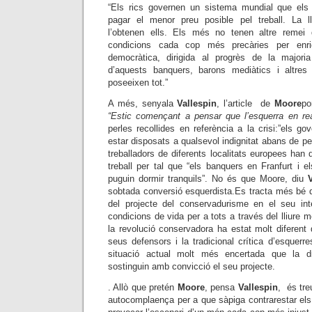
“Els rics governen un sistema mundial que els 
pagar el menor preu posible pel treball. La ll
l’obtenen ells. Els més no tenen altre remei
condicions cada cop més precàries per enri
democràtica, dirigida al progrès de la major
d’aquests banquers, barons mediàtics i altres
poseeixen tot.”
A més, senyala
Vallespin
, l’article de
Moore
po
“Estic començant a pensar que l’esquerra en real
perles recollides en referència a la crisi:”els 
estar disposats a qualsevol indignitat abans de per
treballadors de diferents localitats europees han 
treball per tal que “els banquers en Franfurt i e
puguin dormir tranquils”. No és que Moore, diu
sobtada conversió esquerdista.Es tracta més bé d
del projecte del conservadurisme en el seu int
condicions de vida per a tots a través del lliure me
la revolució conservadora ha estat molt diferent
seus defensors i la tradicional crítica d’esquerre
situació actual molt més encertada que la dr
sostinguin amb convicció el seu projecte.
. Allò que pretén
Moore
, pensa
Vallespin
, és treu
autocomplaença per a que sàpiga contrarestar els 