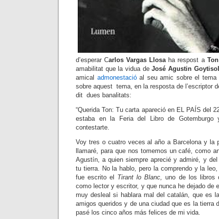
d’esperar C
arlos Vargas Llosa
ha respost a
Ton
amabilitat que la vidua de
José Agustin Goytiso
amical
a
dmonestació
al seu amic sobre el tema 
sobre aquest tema, en la resposta de l’escriptor de
dit dues banalitats:
“Querida Ton: Tu carta apareció en EL PAÍS del 2
estaba en la Feria del Libro de Gotemburgo
contestarte.
Voy tres o cuatro veces al año a Barcelona y la 
llamaré, para que nos tomemos un café, como a
Agustín, a quien siempre aprecié y admiré, y del 
tu tierra. No la hablo, pero la comprendo y la leo
fue escrito el
Tirant lo Blanc,
uno de los libro
como lector y escritor, y que nunca he dejado de e
muy desleal si hablara mal del catalán, que es l
amigos queridos y de una ciudad que es la tierra 
pasé los cinco años más felices de mi vida.