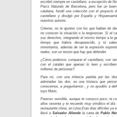
escribió siempre en castellano a excepción de N
Parcs Naturals de Barcelona, pero fue un buen 
catalana, fundó una colección con el proyecto de
castellano y divulgó por España y Hispanoamé
nuestros autores.
Créeme, no te ajuntes con los que hablan de der
no conocen la situación o la tergiversan. Si el c
sus derechos, integrando al mismo tiempo a la ge
tiempo que habría desaparecido, y tú sab
minoritarios, además de ser la expresión espon
reales, son un tesoro que hay que defender.
¿Cómo podemos comparar el castellano, con tant
con el catalán que apenas lo leen y escriben
millones de personas?
Para mi, con una infancia partida por las do
admiradas las dos, es una tristeza que pers
conocernos, a preguntarnos , y no ayudéis a def
tuyo Mario.
Pareces sensible, aunque te conozco poco: te c
años sesenta y te recuerdo muy simático el día
restaurante chino, en Lima.Eran días difíciles ya
llevó a
Salvador Allende
la carta de
Pablo Ne