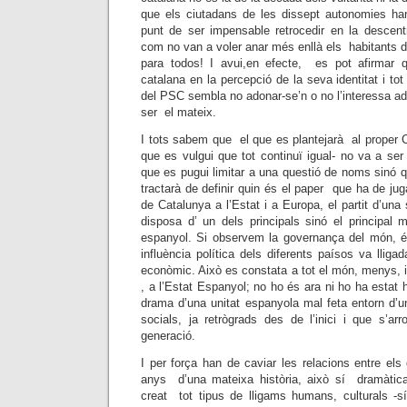
que els ciutadans de les dissept autonomies han
punt de ser impensable retrocedir en la descentr
com no van a voler anar més enllà els habitants de
para todos! I avui,en efecte, es pot afirmar q
catalana en la percepció de la seva identitat i tot 
del PSC sembla no adonar-se’n o no l’interessa ad
ser el mateix.
I tots sabem que el que es plantejarà al prope
que es vulgui que tot continuï igual- no va a ser 
que es pugui limitar a una questió de noms sinó 
tractarà de definir quin és el paper que ha de juga
de Catalunya a l’Estat i a Europa, el partit d’una
disposa d’ un dels principals sinó el principal
espanyol. Si observem la governança del món, és
influència política dels diferents paísos va lliga
econòmic. Això es constata a tot el món, menys, i
, a l’Estat Espanyol; no ho és ara ni ho ha estat 
drama d’una unitat espanyola mal feta entorn d’
socials, ja retrògrads des de l’inici i que s’a
generació.
I per força han de caviar les relacions entre els
anys d’una mateixa història, això sí dramàtic
creat tot tipus de lligams humans, culturals -sí