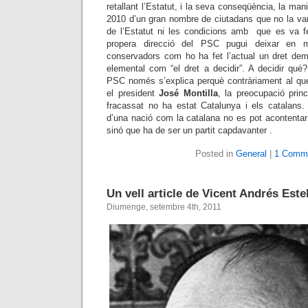
retallant l’Estatut, i la seva conseqüència, la mani
2010 d’un gran nombre de ciutadans que no la vare
de l’Estatut ni les condicions amb que es va f
propera direcció del PSC pugui deixar en 
conservadors com ho ha fet l’actual un dret dem
elemental com “el dret a decidir”. A decidir què
PSC només s’explica perquè contràriament al qu
el president
José Montilla
, la preocupació prin
fracassat no ha estat Catalunya i els catalans. I
d’una nació com la catalana no es pot acontenta
sinó que ha de ser un partit capdavanter .
Posted in
General
|
1 Comm
Un vell article de Vicent Andrés Este
Diumenge, setembre 4th, 2011