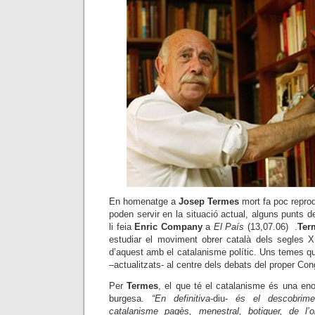
En homenatge a
Josep Termes
mort fa poc reprod
poden servir en la situació actual, alguns punts de
li feia
Enric Company
a
El País
(13,07.06) .
Ter
estudiar el moviment obrer català dels segles X
d’aquest amb el catalanisme polític. Uns temes qu
–actualitzats- al centre dels debats del proper Co
Per
Termes
, el que té el catalanisme és una en
burgesa.
“En definitiva
-diu-
és el descobrime
catalanisme pagès, menestral, botiguer, de l’o