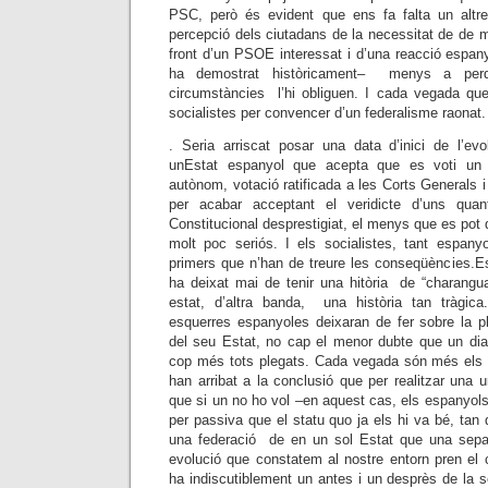
PSC, però és evident que ens fa falta un alt
percepció dels ciutadans de la necessitat de de 
front d’un PSOE interessat i d’una reacció espan
ha demostrat històricament– menys a perd
circumstàncies l’hi obliguen. I cada vegada q
socialistes per convencer d’un federalisme raonat.
. Seria arriscat posar una data d’inici de l’e
unEstat espanyol que acepta que es voti un
autònom, votació ratificada a les Corts Generals 
per acabar acceptant el veridicte d’uns qua
Constitucional desprestigiat, el menys que es pot 
molt poc seriós. I els socialistes, tant espan
primers que n’han de treure les conseqüències.E
ha deixat mai de tenir una hitòria de “charangu
estat, d’altra banda, una història tan tràgic
esquerres espanyoles deixaran de fer sobre la plur
del seu Estat, no cap el menor dubte que un dia
cop més tots plegats. Cada vegada són més els 
han arribat a la conclusió que per realitzar una 
que si un no ho vol –en aquest cas, els espanyols
per passiva que el statu quo ja els hi va bé, tan di
una federació de en un sol Estat que una separ
evolució que constatem al nostre entorn pren el 
ha indiscutiblement un antes i un desprès de la s