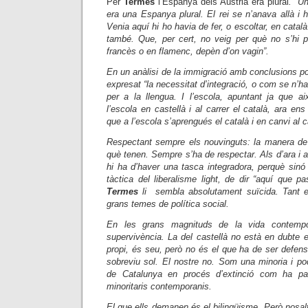
Per
Termes
l’Espanya dels Austria era plural
. “U
era una Espanya plural. El rei se n’anava allà i h
Venia aquí hi ho havia de fer, o escoltar, en catal
també. Que, per cert, no veig per què no s’hi p
francès o en flamenc, depèn d’on vagin”.
En un anàlisi de la immigració amb conclusions po
expresat “la necessitat d’integració, o com se n’hagi
per a la llengua. I l’escola, apuntant ja que 
l’escola en castellà i al carrer el català, ara ens
que a l’escola s’aprengués el català i en canvi al c
Respectant sempre els nouvinguts: la manera de
què tenen. Sempre s’ha de respectar. Als d’ara i 
hi ha d’haver una tasca integradora, perquè sin
tàctica del liberalisme light, de dir “aquí que p
Termes
li sembla absolutament suïcida. Tant 
grans temes de política social.
En les grans magnituds de la vida contempo
supervivència. La del castellà no està en dubte en
propi, és seu, però no és el que ha de ser defens
sobreviu sol. El nostre no. Som una minoria i po
de Catalunya en procés d’extinció com ha pa
minoritaris contemporanis.
El que ells demanen és el bilingüisme. Però nosa