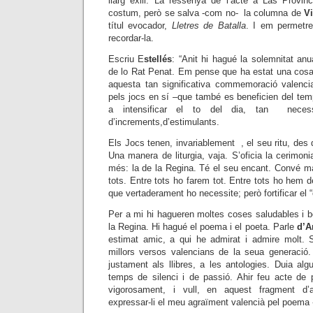
llarg exili. La ressenya de l’acte a Las Provi
costum, però se salva -com no- la columna de
V
títul evocador,
Lletres de Batalla
. I em permetre
recordar-la.
Escriu E
stellés
: “Anit hi hagué la solemnitat anua
de lo Rat Penat. Em pense que ha estat una cosa 
aquesta tan significativa commemoració valenci
pels jocs en sí –que també es beneficien del tem
a intensificar el to del dia, tan necess
d’increments,d’estimulants.
Els Jocs tenen, invariablement , el seu ritu, de
Una manera de liturgia, vaja. S’oficia la cerimonia
més: la de la Regina. Té el seu encant. Convé mant
tots. Entre tots ho farem tot. Entre tots ho hem de 
que vertaderament ho necessite; però fortificar el “c
Per a mi hi hagueren moltes coses saludables i b
la Regina. Hi hagué el poema i el poeta. Parle
d’A
estimat amic, a qui he admirat i admire molt. 
millors versos valencians de la seua generació
justament als llibres, a les antologies. Duia al
temps de silenci i de passió. Ahir feu acte de
vigorosament, i vull, en aquest fragment d’a
expressar-li el meu agraïment valencià pel poema -