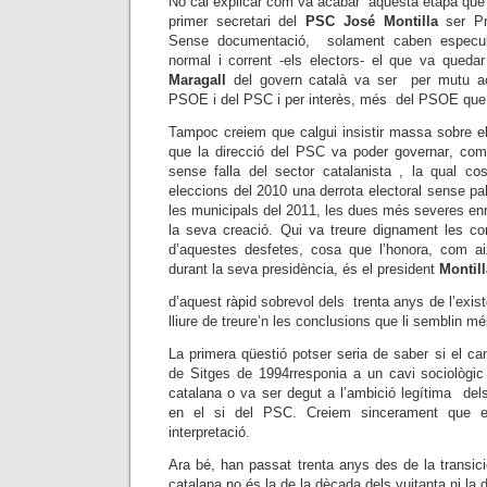
No cal explicar com va acabar aquesta etapa que t
primer secretari del
PSC José Montilla
ser Pre
Sense documentació, solament caben especul
normal i corrent -els electors- el que va quedar
Maragall
del govern català va ser per mutu ac
PSOE i del PSC i per interès, més del PSOE que
Tampoc creiem que calgui insistir massa sobre e
que la direcció del PSC va poder governar, com
sense falla del sector catalanista , la qual c
eleccions del 2010 una derrota electoral sense pal·l
les municipals del 2011, les dues més severes en
la seva creació. Qui va treure dignament les c
d’aquestes desfetes, cosa que l’honora, com aix
durant la seva presidència, és el president
Montill
d’aquest ràpid sobrevol dels trenta anys de l’exi
lliure de treure’n les conclusions que li semblin m
La primera qüestió potser seria de saber si el ca
de Sitges de 1994rresponia a un cavi sociològic 
catalana o va ser degut a l’ambició legítima del
en el si del PSC. Creiem sincerament que e
interpretació.
Ara bé, han passat trenta anys des de la transici
catalana no és la de la dècada dels vuitanta ni la 