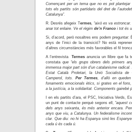
Començant per un tema que no es pot plantejar 
tots els partits són partidaris del dret de l’auto
Catalunya”.
R. Desrés afegeix T
ermes
, “això es va estroncar.
anar tot enlaire. Ve el règim
de’n Franco
i tot és 
Si, d’acord, però nosaltres ens podem preguntar: É
anys de l’inici de la transició? No està reprene
d’altres circumstàncies més favorables el fil tronca
A l’entrevista
Termes
anuncia un llibre que fa 
constata
que “els grups obrers dels primers an
immensa major part són d’un catalanisme radical. 
Estat Català Proletari, la Unió Socialista de
Camperol, tots.
Per Termes
, d’allò
en queden 
fonaments emocionals ètics, si grates en el fons, q
a la justícia, a la solidaritat. Components gairebé 
I en els partits d’ara, el PSC, Iniciativa Verds, 
un punt de contacte
perquè segons ell,
“aquest c
dels anys seixanta, és més anterior encara. Pe
anys que viu, a Catalunya. Un federalisme inconn
clar. Que diu: no hi ha Espanya sinó les Espany
cada ú és cada ú.