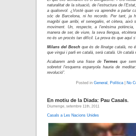
naturalitat de la situació, de l’estructura de l’Est
a qualsevol. ¿Vostè quan va aprendre a parlar ca
sóc de Barcelona, ni ho recordo. Per tant, ja 
magribí que arribi, el senegalès, et cètera, això
moviment. Un, respecte, a l’enèsima potència, 
manera de ser, de viure, la seva llengua, etcèter
no és un procés tan difícil. La prova és que aquí s
Milans del Bosch
que és de llinatge català, no é
que vingui i parli en català, serà català. Un català 
Acabarem amb una frase de
Termes
que sem
sobretot l’esquerra espanyola hauria de meditar
revolució”.
Posted in
General
,
Política
|
No C
En motiu de la Diada: Pau Casals.
Diumenge, setembre 11th, 2011
Casals a Les Nacions Unides