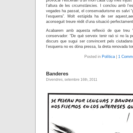
provocar l’escenari d’un món cada cop més injust 
l’altura de les crcumstàncies. I conclou amb l’
vegades ha passat, el conservadurisme es salvi “
l’esquerra”. Molt estúpida ha de ser aquest,a
aconseguit treure rèdit d’una situació perfectamen
Acabarem amb aquesta reflexió de que treu 
conservador: “De què serveix tenir raó si no la p
discurs que sugui ser convincent pels ciutadans
l’esquerra no es dóna pressa, la dreta renovada torn
Posted in
Política
|
1 Comme
Banderes
Divendres, setembre 16th, 2011