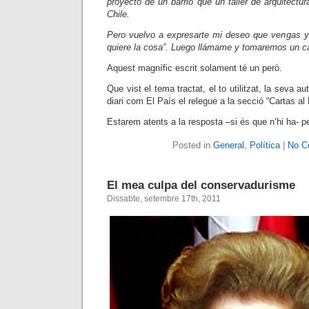
proyecto de un barrio que un taller de arquitect
Chile.
Pero vuelvo a expresarte mi deseo que vengas 
quiere la cosa”. Luego llámame y tomaremos un c
Aquest magnífic escrit solament té un però.
Que vist el tema tractat, el to utilitzat, la seva aut
diari com El País el relegue a la secció “Cartas al 
Estarem atents a la resposta –si és que n’hi ha- p
Posted in
General
,
Política
|
No C
El mea culpa del conservadurisme
Dissabte, setembre 17th, 2011